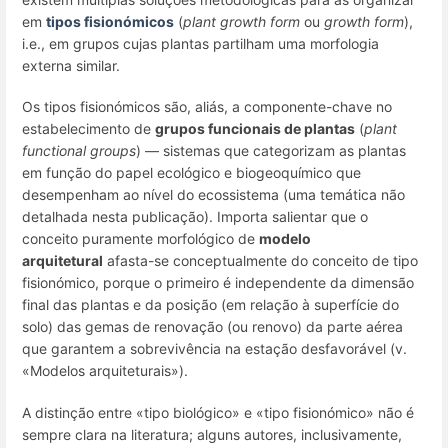
em
tipos fisionómicos
(
plant growth form
ou
growth form
),
i.e., em grupos cujas plantas partilham uma morfologia
externa similar.
Os tipos fisionómicos são, aliás, a componente-chave no
estabelecimento de
grupos funcionais de plantas
(
plant
functional groups
) — sistemas que categorizam as plantas
em função do papel ecológico e biogeoquímico que
desempenham ao nível do ecossistema (uma temática não
detalhada nesta publicação). Importa salientar que o
conceito puramente morfológico de
modelo
arquitetural
afasta-se conceptualmente do conceito de tipo
fisionómico, porque o primeiro é independente da dimensão
final das plantas e da posição (em relação à superfície do
solo) das gemas de renovação (ou renovo) da parte aérea
que garantem a sobrevivência na estação desfavorável (v.
«Modelos arquiteturais»).
A distinção entre «tipo biológico» e «tipo fisionómico» não é
sempre clara na literatura; alguns autores, inclusivamente,