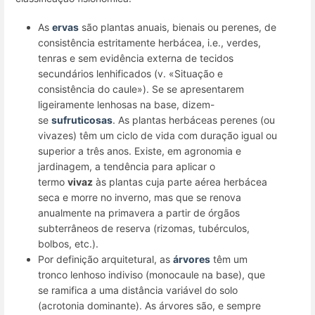
As
ervas
são plantas anuais, bienais ou perenes, de
consistência estritamente herbácea, i.e., verdes,
tenras e sem evidência externa de tecidos
secundários lenhificados (v. «Situação e
consistência do caule»). Se se apresentarem
ligeiramente lenhosas na base, dizem-
se
sufruticosas
. As plantas herbáceas perenes (ou
vivazes) têm um ciclo de vida com duração igual ou
superior a três anos. Existe, em agronomia e
jardinagem, a tendência para aplicar o
termo
vivaz
às plantas cuja parte aérea herbácea
seca e morre no inverno, mas que se renova
anualmente na primavera a partir de órgãos
subterrâneos de reserva (rizomas, tubérculos,
bolbos, etc.).
Por definição arquitetural, as
árvores
têm um
tronco lenhoso indiviso (monocaule na base), que
se ramifica a uma distância variável do solo
(acrotonia dominante). As árvores são, e sempre