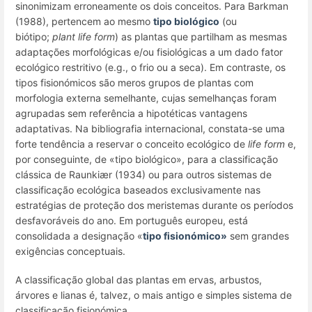
sinonimizam erroneamente os dois conceitos. Para Barkman
(1988), pertencem ao mesmo
tipo biológico
(ou
biótipo;
plant life form
) as plantas que partilham as mesmas
adaptações morfológicas e/ou fisiológicas a um dado fator
ecológico restritivo (e.g., o frio ou a seca). Em contraste, os
tipos fisionómicos são meros grupos de plantas com
morfologia externa semelhante, cujas semelhanças foram
agrupadas sem referência a hipotéticas vantagens
adaptativas. Na bibliografia internacional, constata-se uma
forte tendência a reservar o conceito ecológico de
life form
e,
por conseguinte, de «tipo biológico», para a classificação
clássica de Raunkiær (1934) ou para outros sistemas de
classificação ecológica baseados exclusivamente nas
estratégias de proteção dos meristemas durante os períodos
desfavoráveis do ano. Em português europeu, está
consolidada a designação «
tipo fisionómico»
sem grandes
exigências conceptuais.
A classificação global das plantas em ervas, arbustos,
árvores e lianas é, talvez, o mais antigo e simples sistema de
classificação fisionómica.