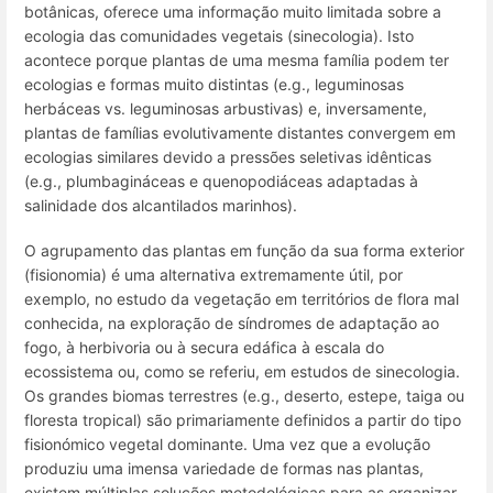
botânicas, oferece uma informação muito limitada sobre a
ecologia das comunidades vegetais (sinecologia). Isto
acontece porque plantas de uma mesma família podem ter
ecologias e formas muito distintas (e.g., leguminosas
herbáceas vs. leguminosas arbustivas) e, inversamente,
plantas de famílias evolutivamente distantes convergem em
ecologias similares devido a pressões seletivas idênticas
(e.g., plumbagináceas e quenopodiáceas adaptadas à
salinidade dos alcantilados marinhos).
O agrupamento das plantas em função da sua forma exterior
(fisionomia) é uma alternativa extremamente útil, por
exemplo, no estudo da vegetação em territórios de flora mal
conhecida, na exploração de síndromes de adaptação ao
fogo, à herbivoria ou à secura edáfica à escala do
ecossistema ou, como se referiu, em estudos de sinecologia.
Os grandes biomas terrestres (e.g., deserto, estepe, taiga ou
floresta tropical) são primariamente definidos a partir do tipo
fisionómico vegetal dominante. Uma vez que a evolução
produziu uma imensa variedade de formas nas plantas,
existem múltiplas soluções metodológicas para as organizar