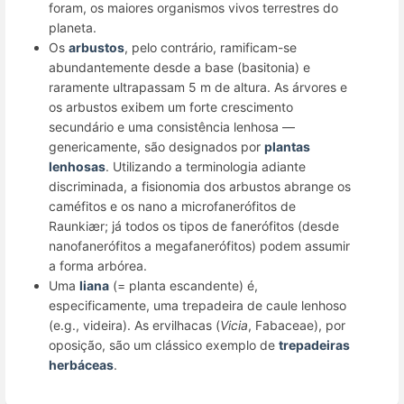
foram, os maiores organismos vivos terrestres do
planeta.
Os
arbustos
, pelo contrário, ramificam-se
abundantemente desde a base (basitonia) e
raramente ultrapassam 5 m de altura. As árvores e
os arbustos exibem um forte crescimento
secundário e uma consistência lenhosa —
genericamente, são designados por
plantas
lenhosas
. Utilizando a terminologia adiante
discriminada, a fisionomia dos arbustos abrange os
caméfitos e os nano a microfanerófitos de
Raunkiær; já todos os tipos de fanerófitos (desde
nanofanerófitos a megafanerófitos) podem assumir
a forma arbórea.
Uma
liana
(= planta escandente) é,
especificamente, uma trepadeira de caule lenhoso
(e.g., videira). As ervilhacas (
Vicia
, Fabaceae), por
oposição, são um clássico exemplo de
trepadeiras
herbáceas
.
Enter