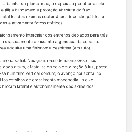
r a bainha da planta-mãe, e depois ao penetrar o solo
 e (iii) a blindagem e proteção absoluta do frágil
catafilos dos rizomas subterrâneos (que são pálidos e
des e ativamente fotossintéticos.
 alongamento intercalar dos entrenós deixados para trás
am drasticamente consoante a genética da espécie.
ínea adquire uma fisionomia cespitosa (em tufo).
ou monopodial. Nas gramíneas de rizomas/estolhos
a dada altura, afasta-se do solo em direção à luz, passa
r-se num filho vertical comum; o avanço horizontal no
 Nos estolhos de crescimento monopodial, o eixo
ais brotam lateral e autonomamente das axilas dos