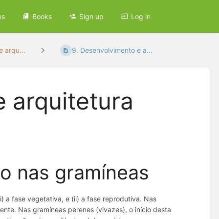
es
Books
Sign up
Log in
e arqu...
9. Desenvolvimento e a...
 arquitetura
o nas gramíneas
(i) a fase vegetativa, e (ii) a fase reprodutiva. Nas
nte. Nas gramíneas perenes (vivazes), o início desta