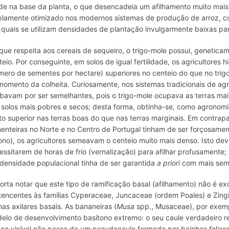
ide na base da planta, o que desencadeia um afilhamento muito mais i
lamente otimizado nos modernos sistemas de produção de arroz, 
 quais se utilizam densidades de plantação invulgarmente baixas para
que respeita aos cereais de sequeiro, o trigo-mole possui, genetica
teio. Por conseguinte, em solos de igual fertilidade, os agricultores
mero de sementes por hectare) superiores no centeio do que no trig
momento da colheita. Curiosamente, nos sistemas tradicionais de ag
bavam por ser semelhantes, pois o trigo-mole ocupava as terras mais
 solos mais pobres e secos; desta forma, obtinha-se, como agrono
to superior nas terras boas do que nas terras marginais. Em contrapa
enteiras no Norte e no Centro de Portugal tinham de ser forçosamen
ono), os agricultores semeavam o centeio muito mais denso. Isto devi
essitarem de horas de frio (vernalização) para afilhar profusamente; n
 densidade populacional tinha de ser garantida
a priori
com mais sem
orta notar que este tipo de ramificação basal (afilhamento) não é ex
tencentes às famílias Cyperaceae, Juncaceae (ordem Poales) e Zing
as axilares basais. As bananeiras (
Musa
spp., Musaceae), por exemp
elo de desenvolvimento basítono extremo: o seu caule verdadeiro r
nco visível não passa de um pseudocaule formado por bainhas foliar