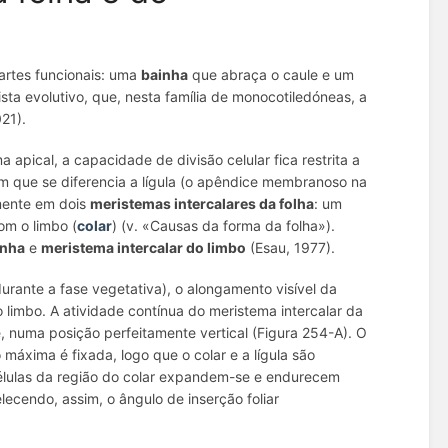
artes funcionais: uma
bainha
que abraça o caule e um
ista evolutivo, que, nesta família de monocotiledóneas, a
21).
apical, a capacidade de divisão celular fica restrita a
m que se diferencia a lígula (o apêndice membranoso na
lmente em dois
meristemas intercalares da folha
: um
om o limbo (
colar
) (v. «Causas da forma da folha»).
inha
e
meristema intercalar
do limbo
(Esau, 1977).
rante a fase vegetativa), o alongamento visível da
 limbo. A atividade contínua do meristema intercalar da
, numa posição perfeitamente vertical (Figura 254-A). O
 máxima é fixada, logo que o colar e a lígula são
 células da região do colar expandem-se e endurecem
lecendo, assim, o ângulo de inserção foliar