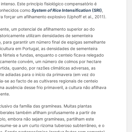
ntenso. Este princípio fisiológico compensatório é
conhecidos como
System of Rice Intensification
(SRI)
,
 forçar um afilhamento explosivo (Uphoff et al., 2011).
mente, um potencial de afilhamento superior ao do
 historicamente utilizam densidades de sementeira
o, para garantir um número final de espigas semelhante
ricultura em Portugal, as densidades de sementeira
 férteis e fundas, enquanto o centeio ficava relegado
micamente convém, um número de colmos por hectare
rtida, quando, por razões climáticas adversas, as
te adiadas para o início da primavera (em vez do
a-se ao facto de as cultivares regionais de centeio
a ausência desse frio primaveril, a cultura não afilhava
ente.
clusivo da família das gramíneas. Muitas plantas
iberales também afilham profusamente a partir de
lo, embora não sejam gramíneas, partilham este
esume-se a um curto rizoma tuberoso subterrâneo, e o
es. Sendo partenocárpica (produz frutos sem semente)