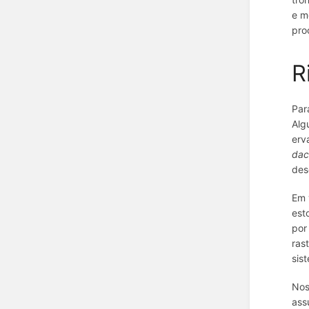
e m
pro
R
Par
Alg
erv
dac
des
Em 
est
po
ras
sis
Nos
ass