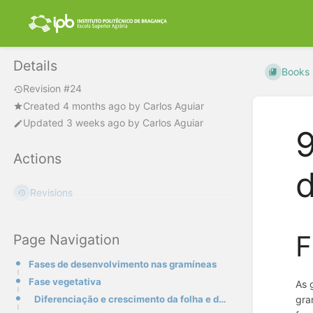
Details
Books
Revision #24
Created
4 months ago
by
Carlos Aguiar
Updated
3 weeks ago
by
Carlos Aguiar
9
Actions
Revisions
F
Page Navigation
Fases de desenvolvimento nas gramíneas
Fase vegetativa
As 
gra
Diferenciação e crescimento da folha e do pseudocaule