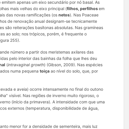
e emitem apenas um eixo secundário por nó basal. As
lhas mais velhas do eixo principal (
filhos, perfilhos
em
sais das novas ramificações (os
netos
). Nas Poaceae
filhos de renovação anual designam-se tecnicamente
ões são reiterações basítonas absolutas. Nas gramíneas
s ao solo; nos trópicos, porém, é frequente o
igura 255).
nde número a partir dos meristemas axilares das
das pelo interior das bainhas da folha que lhes deu
nal
(
intravaginal growth
) (Gibson, 2009). Nas espécies
ctados numa pequena
toiça
ao nível do solo, que, por
 cevada e aveia) ocorre intensamente no final do outono
lha" visível. Nas regiões de inverno muito rigoroso, o
inverno (início da primavera). A intensidade com que uma
icos externos (temperatura, disponibilidade de água,
quanto menor for a densidade de sementeira, mais luz