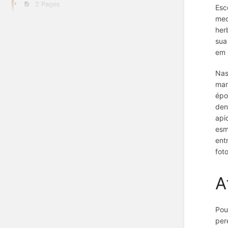
2 Pages
Esc
mec
her
sua
em 
Nas
man
épo
de
api
esm
ent
fot
A
Pou
per