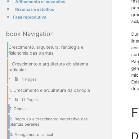
fas
Afilhamento e inovações
per
Rizomas e estolhos
gra
Fase reprodutiva
axil
Book Navigation
Dur
lin
Crescimento, arquitetura, fenologia e
anu
fisionomia das plantas
cur
Pan
I. Crescimento e arquitetura do sistema
gen
radicular
mic
4 Pages
Est
dur
II. Crescimento e arquitetura da canópia
11 Pages
F
1. Gemas
2. Repouso e crescimento vegetativo das
plantas perenes
D
3. Alongamento rameal