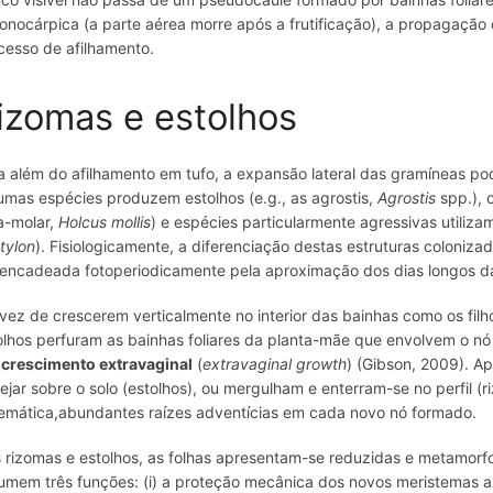
onocárpica (a parte aérea morre após a frutificação), a propagação
cesso de afilhamento.
izomas e estolhos
a além do afilhamento em tufo, a expansão lateral das gramíneas po
umas espécies produzem estolhos (e.g., as agrostis,
Agrostis
spp.), 
a-molar,
Holcus mollis
) e espécies particularmente agressivas utiliz
tylon
). Fisiologicamente, a diferenciação destas estruturas coloniza
encadeada fotoperiodicamente pela aproximação dos dias longos d
vez de crescerem verticalmente no interior das bainhas como os filh
olhos perfuram as bainhas foliares da planta-mãe que envolvem o n
r
crescimento extravaginal
(
extravaginal growth
) (Gibson, 2009). A
tejar sobre o solo (estolhos), ou mergulham e enterram-se no perfil (
temática,abundantes raízes adventícias em cada novo nó formado.
 rizomas e estolhos, as folhas apresentam-se reduzidas e metamorfo
umem três funções: (i) a proteção mecânica dos novos meristemas axil