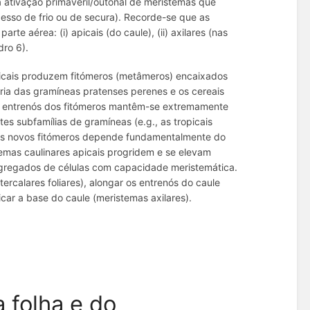
 ativação primaveril/outonal de meristemas que
sso de frio ou de secura). Recorde-se que as
e aérea: (i) apicais (do caule), (ii) axilares (nas
dro 6).
apicais produzem fitómeros (metâmeros) encaixados
oria das gramíneas pratenses perenes e os cereais
s entrenós dos fitómeros mantêm-se extremamente
es subfamílias de gramíneas (e.g., as tropicais
dos novos fitómeros depende fundamentalmente do
emas caulinares apicais progridem e se elevam
gregados de células com capacidade meristemática.
tercalares foliares), alongar os entrenós do caule
icar a base do caule (meristemas axilares).
 folha e do