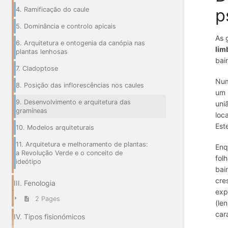
p
4. Ramificação do caule
5. Dominância e controlo apicais
As 
6. Arquitetura e ontogenia da canópia nas
lim
plantas lenhosas
bai
7. Cladoptose
Num
8. Posição das inflorescências nos caules
um 
9. Desenvolvimento e arquitetura das
uni
gramíneas
loc
Est
10. Modelos arquiteturais
11. Arquitetura e melhoramento de plantas:
Enq
a Revolução Verde e o conceito de
fol
ideótipo
bai
cre
III. Fenologia
exp
2 Pages
(le
car
IV. Tipos fisionómicos