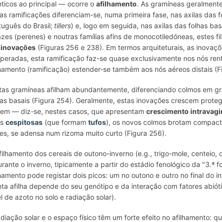
nticos ao principal — ocorre o
afilhamento
. As gramíneas geralment
as ramificações diferenciam-se, numa primeira fase, nas axilas das fo
tuguês do Brasil;
tillers
) e, logo em seguida, nas axilas das folhas ba
azes (perenes) e noutras famílias afins de monocotiledóneas, estes 
r
inovações
(Figuras 256 e 238). Em termos arquiteturais, as inovaç
peradas, esta ramificação faz-se quase exclusivamente nos nós rente
lhamento (ramificação) estender-se também aos nós aéreos distais (F
tas gramíneas afilham abundantemente, diferenciando colmos em gra
has basais (Figura 254). Geralmente, estas inovações crescem protegi
gem — diz-se, nestes casos, que apresentam
crescimento intravagi
as
cespitosas
(que formam
tufos
), os novos colmos brotam compa
es, se adensa num rizoma muito curto (Figura 256).
filhamento dos cereais de outono-inverno (e.g., trigo-mole, centeio,
urante o inverno, tipicamente a partir do estádio fenológico da "3.ª fo
lhamento pode registar dois picos: um no outono e outro no final do 
nta afilha depende do seu genótipo e da interação com fatores abiót
el de azoto no solo e radiação solar).
adiação solar e o espaço físico têm um forte efeito no afilhamento: 