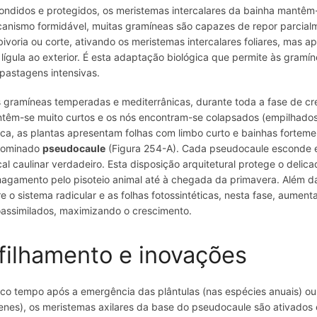
ondidos e protegidos, os meristemas intercalares da bainha mantêm
anismo formidável, muitas gramíneas são capazes de repor parcialm
bivoria ou corte, ativando os meristemas intercalares foliares, mas 
 lígula ao exterior. É esta adaptação biológica que permite às gramí
pastagens intensivas.
 gramíneas temperadas e mediterrânicas, durante toda a fase de cre
têm-se muito curtos e os nós encontram-se colapsados (empilhados) 
ca, as plantas apresentam folhas com limbo curto e bainhas forteme
nominado
pseudocaule
(Figura 254-A). Cada pseudocaule esconde e 
cal caulinar verdadeiro. Esta disposição arquitetural protege o delic
agamento pelo pisoteio animal até à chegada da primavera. Além d
re o sistema radicular e as folhas fotossintéticas, nesta fase, aument
oassimilados, maximizando o crescimento.
filhamento e inovações
co tempo após a emergência das plântulas (nas espécies anuais) ou 
enes), os meristemas axilares da base do pseudocaule são ativados 