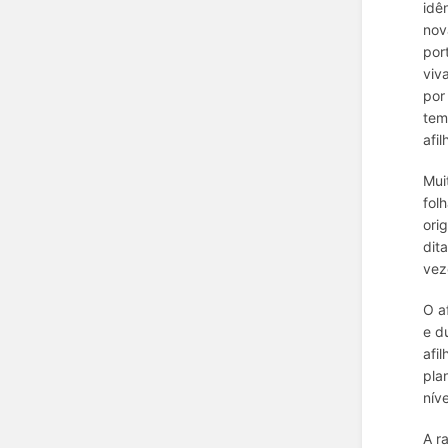
idê
nov
por
viv
po
tem
afi
Mui
fol
ori
dit
vez
O a
e d
afi
pla
nív
A r