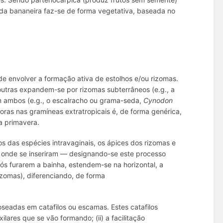
 da bananeira faz-se de forma vegetativa, baseada no
de envolver a formação ativa de estolhos e/ou rizomas.
outras expandem-se por rizomas subterrâneos (e.g., a
am ambos (e.g., o escalracho ou grama-seda,
Cynodon
doras nas gramíneas extratropicais é, de forma genérica,
a primavera.
os das espécies intravaginais, os ápices dos rizomas e
ó onde se inseriram — designando-se este processo
pós furarem a bainha, estendem-se na horizontal, a
rizomas), diferenciando, de forma
seadas em catafilos ou escamas. Estes catafilos
ares que se vão formando; (ii) a facilitação