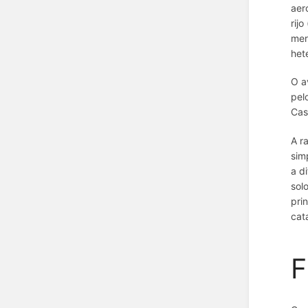
aer
rij
mer
het
O a
pel
Cas
A r
sim
a d
sol
pri
cat
F