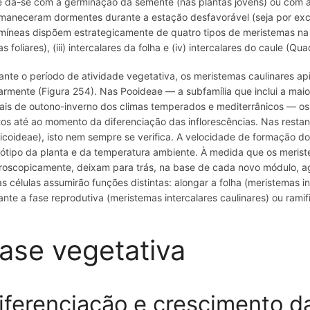
e dá-se com a germinação da semente (nas plantas jovens) ou com a
maneceram dormentes durante a estação desfavorável (seja por exce
míneas dispõem estrategicamente de quatro tipos de meristemas na part
as foliares), (iii) intercalares da folha e (iv) intercalares do caule (Qua
ante o período de atividade vegetativa, os meristemas caulinares 
earmente (Figura 254). Nas Pooideae — a subfamília que inclui a mai
ais de outono-inverno dos climas temperados e mediterrânicos — o
tos até ao momento da diferenciação das inflorescências. Nas restant
icoideae), isto nem sempre se verifica. A velocidade de formação 
ótipo da planta e da temperatura ambiente. À medida que os merist
roscopicamente, deixam para trás, na base de cada novo módulo, a
as células assumirão funções distintas: alongar a folha (meristemas in
ante a fase reprodutiva (meristemas intercalares caulinares) ou ramif
ase vegetativa
iferenciação e crescimento da