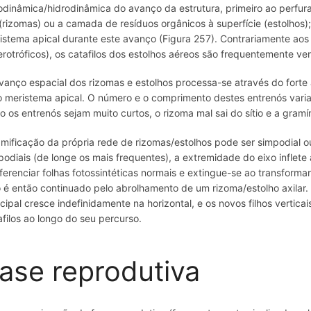
odinâmica/hidrodinâmica do avanço da estrutura, primeiro ao perfura
o (rizomas) ou a camada de resíduos orgânicos à superfície (estolhos);
istema apical durante este avanço (Figura 257). Contrariamente aos 
erotróficos), os catafilos dos estolhos aéreos são frequentemente ver
vanço espacial dos rizomas e estolhos processa-se através do forte
o meristema apical. O número e o comprimento destes entrenós vari
o os entrenós sejam muito curtos, o rizoma mal sai do sítio e a gram
amificação da própria rede de rizomas/estolhos pode ser simpodial 
podiais (de longe os mais frequentes), a extremidade do eixo inflete 
iferenciar folhas fotossintéticas normais e extingue-se ao transforma
o é então continuado pelo abrolhamento de um rizoma/estolho axilar.
ncipal cresce indefinidamente na horizontal, e os novos filhos vertic
afilos ao longo do seu percurso.
ase reprodutiva