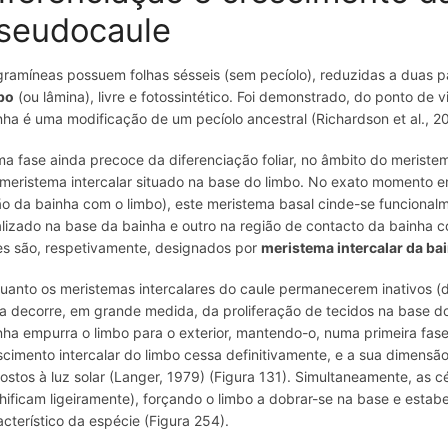
seudocaule
gramíneas possuem folhas sésseis (sem pecíolo), reduzidas a duas p
bo
(ou lâmina), livre e fotossintético. Foi demonstrado, do ponto de v
nha é uma modificação de um pecíolo ancestral (Richardson et al., 20
a fase ainda precoce da diferenciação foliar, no âmbito do meristema 
meristema intercalar situado na base do limbo. No exato momento e
ão da bainha com o limbo), este meristema basal cinde-se funciona
alizado na base da bainha e outro na região de contacto da bainha c
es são, respetivamente, designados por
meristema intercalar
da ba
uanto os meristemas intercalares do caule permanecerem inativos (du
ha decorre, em grande medida, da proliferação de tecidos na base do
nha empurra o limbo para o exterior, mantendo-o, numa primeira fase
scimento intercalar do limbo cessa definitivamente, e a sua dimensão
ostos à luz solar (Langer, 1979) (Figura 131). Simultaneamente, as
nhificam ligeiramente), forçando o limbo a dobrar-se na base e estabe
acterístico da espécie (Figura 254).