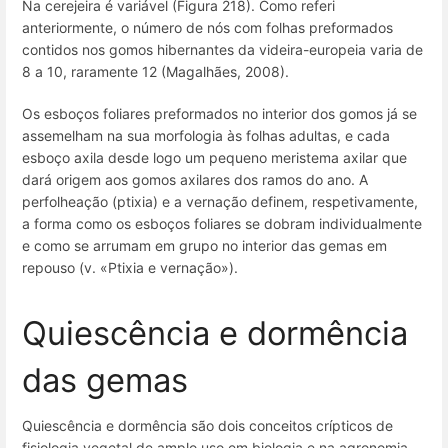
Na cerejeira é variável (Figura 218). Como referi
anteriormente, o número de nós com folhas preformados
contidos nos gomos hibernantes da videira-europeia varia de
8 a 10, raramente 12 (Magalhães, 2008).
Os esboços foliares preformados no interior dos gomos já se
assemelham na sua morfologia às folhas adultas, e cada
esboço axila desde logo um pequeno meristema axilar que
dará origem aos gomos axilares dos ramos do ano. A
perfolheação (ptixia) e a vernação definem, respetivamente,
a forma como os esboços foliares se dobram individualmente
e como se arrumam em grupo no interior das gemas em
repouso (v. «Ptixia e vernação»).
Quiescência e dormência
das gemas
Quiescência e dormência são dois conceitos crípticos de
fisiologia vegetal de amplo uso em biologia e na agronomia