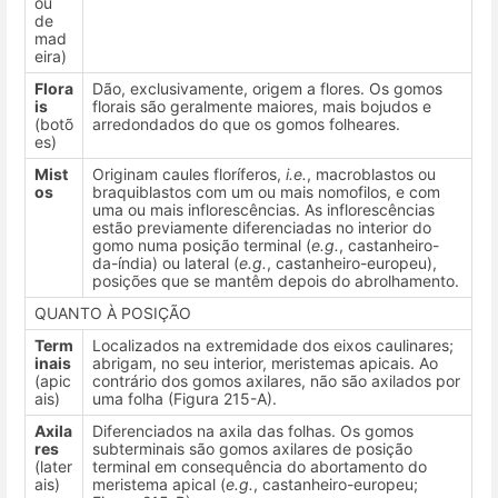
ou
de
mad
eira)
Flora
Dão, exclusivamente, origem a flores. Os gomos
is
florais são geralmente maiores, mais bojudos e
(botõ
arredondados do que os gomos folheares.
es)
Mist
Originam caules floríferos,
i.e.
, macroblastos ou
os
braquiblastos com um ou mais nomofilos, e com
uma ou mais inflorescências. As inflorescências
estão previamente diferenciadas no interior do
gomo numa posição terminal (
e.g.
, castanheiro-
da-índia) ou lateral (
e.g.
, castanheiro-europeu),
posições que se mantêm depois do abrolhamento.
QUANTO À POSIÇÃO
Term
Localizados na extremidade dos eixos caulinares;
inais
abrigam, no seu interior, meristemas apicais. Ao
(apic
contrário dos gomos axilares, não são axilados por
ais)
uma folha (Figura 215-A).
Axila
Diferenciados na axila das folhas. Os gomos
res
subterminais são gomos axilares de posição
(later
terminal em consequência do abortamento do
ais)
meristema apical (
e.g.
, castanheiro-europeu;