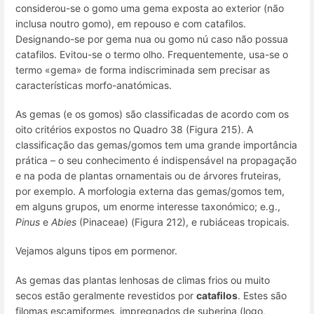
considerou-se o gomo uma gema exposta ao exterior (não
inclusa noutro gomo), em repouso e com catafilos.
Designando-se por gema nua ou gomo nú caso não possua
catafilos. Evitou-se o termo olho. Frequentemente, usa-se o
termo «gema» de forma indiscriminada sem precisar as
características morfo-anatómicas.
As gemas (e os gomos) são classificadas de acordo com os
oito critérios expostos no Quadro 38 (Figura 215). A
classificação das gemas/gomos tem uma grande importância
prática – o seu conhecimento é indispensável na propagação
e na poda de plantas ornamentais ou de árvores fruteiras,
por exemplo. A morfologia externa das gemas/gomos tem,
em alguns grupos, um enorme interesse taxonómico;
e.g.
,
Pinus
e
Abies
(Pinaceae) (Figura 212), e rubiáceas tropicais.
Vejamos alguns tipos em pormenor.
As gemas das plantas lenhosas de climas frios ou muito
secos estão geralmente revestidos por
catafilos
. Estes são
filomas escamiformes, impregnados de suberina (logo,