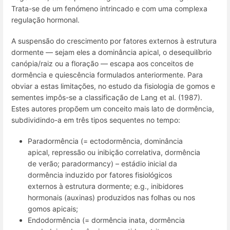
Trata-se de um fenómeno intrincado e com uma complexa
regulação hormonal.
A suspensão do crescimento por fatores externos à estrutura
dormente — sejam eles a dominância apical, o desequilíbrio
canópia/raiz ou a floração — escapa aos conceitos de
dormência e quiescência formulados anteriormente. Para
obviar a estas limitações, no estudo da fisiologia de gomos e
sementes impôs-se a classificação de Lang et al. (1987).
Estes autores propõem um conceito mais lato de dormência,
subdividindo-a em três tipos sequentes no tempo:
Paradormência
(=
ectodormência
,
dominância
apical
,
repressão ou inibição correlativa
,
dormência
de verão
;
paradormancy
) – estádio inicial da
dormência induzido por fatores fisiológicos
externos à estrutura dormente;
e.g.
, inibidores
hormonais (auxinas) produzidos nas folhas ou nos
gomos apicais;
Endodormência
(=
dormência inata
,
dormência