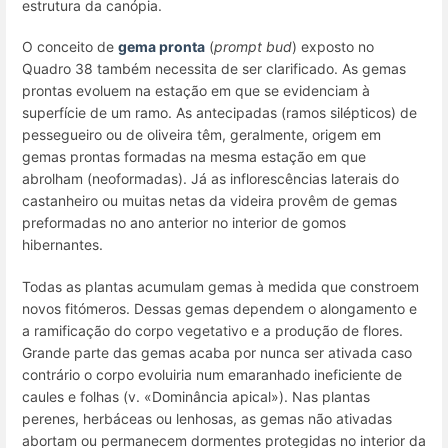
estrutura da canópia.
O conceito de
gema pronta
(
prompt bud
) exposto no
Quadro 38 também necessita de ser clarificado. As
gemas
prontas
evoluem na estação em que se evidenciam à
superfície de um ramo. As antecipadas (ramos silépticos) de
pessegueiro ou de oliveira têm, geralmente, origem em
gemas prontas formadas na mesma estação em que
abrolham (neoformadas). Já as inflorescências laterais do
castanheiro ou muitas netas da videira provêm de gemas
preformadas no ano anterior no interior de gomos
hibernantes.
Todas as plantas acumulam gemas à medida que constroem
novos fitómeros. Dessas gemas dependem o alongamento e
a ramificação do corpo vegetativo e a produção de flores.
Grande parte das gemas acaba por nunca ser ativada caso
contrário o corpo evoluiria num emaranhado ineficiente de
caules e folhas (v. «Dominância apical»). Nas plantas
perenes, herbáceas ou lenhosas, as gemas não ativadas
abortam ou permanecem dormentes protegidas no interior da