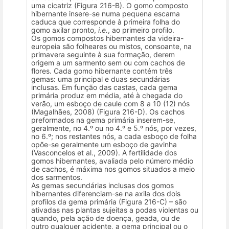
uma cicatriz (Figura 216-B). O gomo composto
hibernante insere-se numa pequena escama
caduca que corresponde à primeira folha do
gomo axilar pronto,
i.e.
, ao primeiro profilo.
Os gomos compostos hibernantes da videira-
europeia são folheares ou mistos, consoante, na
primavera seguinte à sua formação, derem
origem a um sarmento sem ou com cachos de
flores. Cada gomo hibernante contém três
gemas: uma principal e duas secundárias
inclusas. Em função das castas, cada gema
primária produz em média, até à chegada do
verão, um esboço de caule com 8 a 10 (12) nós
(Magalhães, 2008) (Figura 216-D). Os cachos
preformados na gema primária inserem-se,
geralmente, no 4.º ou no 4.º e 5.º nós, por vezes,
no 6.º; nos restantes nós, a cada esboço de folha
opõe-se geralmente um esboço de gavinha
(Vasconcelos et al., 2009). A fertilidade dos
gomos hibernantes, avaliada pelo número médio
de cachos, é máxima nos gomos situados a meio
dos sarmentos.
As gemas secundárias inclusas dos gomos
hibernantes diferenciam-se na axila dos dois
profilos da gema primária (Figura 216-C) – são
ativadas nas plantas sujeitas a podas violentas ou
quando, pela ação de doença, geada, ou de
outro qualquer acidente, a gema principal ou o