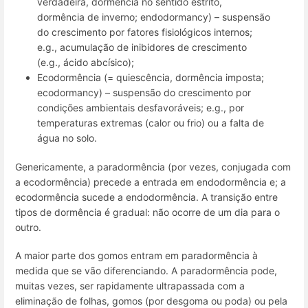
verdadeira
,
dormência no sentido estrito
,
dormência de inverno
;
endodormancy
) – suspensão
do crescimento por fatores fisiológicos internos;
e.g.
, acumulação de inibidores de crescimento
(
e.g.
, ácido abcísico);
Ecodormência
(=
quiescência
,
dormência imposta
;
ecodormancy
) – suspensão do crescimento por
condições ambientais desfavoráveis;
e.g.
, por
temperaturas extremas (calor ou frio) ou a falta de
água no solo.
Genericamente, a paradormência (por vezes, conjugada com
a ecodormência) precede a entrada em endodormência e; a
ecodormência sucede a endodormência. A transição entre
tipos de dormência é gradual: não ocorre de um dia para o
outro.
A maior parte dos gomos entram em paradormência à
medida que se vão diferenciando. A paradormência pode,
muitas vezes, ser rapidamente ultrapassada com a
eliminação de folhas, gomos (por desgoma ou poda) ou pela