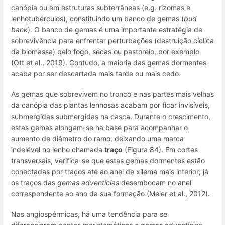
canópia ou em estruturas subterrâneas (e.g. rizomas e
lenhotubérculos), constituindo um
banco de gemas
(
bud
bank
). O banco de gemas é uma importante estratégia de
sobrevivência para enfrentar perturbações (destruição cíclica
da biomassa) pelo fogo, secas ou pastoreio, por exemplo
(Ott et al., 2019). Contudo, a maioria das gemas dormentes
acaba por ser descartada mais tarde ou mais cedo.
As gemas que sobrevivem no tronco e nas partes mais velhas
da canópia das plantas lenhosas acabam por ficar invisíveis,
submergidas submergidas na casca. Durante o crescimento,
estas gemas alongam-se na base para acompanhar o
aumento de diâmetro do ramo, deixando uma marca
indelével no lenho chamada
traço
(Figura 84). Em cortes
transversais, verifica-se que estas gemas dormentes estão
conectadas por traços até ao anel de xilema mais interior; já
os traços das
gemas adventícias
desembocam no anel
correspondente ao ano da sua formação (Meier et al., 2012).
Nas angiospérmicas, há uma tendência para se