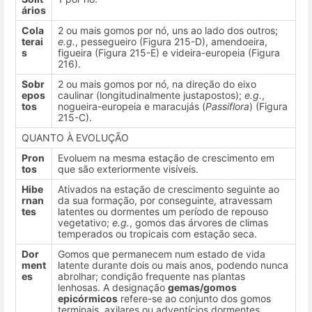
ários
Cola
2 ou mais gomos por nó, uns ao lado dos outros;
terai
e.g.
, pessegueiro (Figura 215-D), amendoeira,
s
figueira (Figura 215-E) e videira-europeia (Figura
216).
Sobr
2 ou mais gomos por nó, na direção do eixo
epos
caulinar (longitudinalmente justapostos);
e.g.
,
tos
nogueira-europeia e maracujás (
Passiflora
) (Figura
215-C).
QUANTO À EVOLUÇÃO
Pron
Evoluem na mesma estação de crescimento em
tos
que são exteriormente visíveis.
Hibe
Ativados na estação de crescimento seguinte ao
rnan
da sua formação, por conseguinte, atravessam
tes
latentes ou dormentes um período de repouso
vegetativo;
e.g.
, gomos das árvores de climas
temperados ou tropicais com estação seca.
Dor
Gomos que permanecem num estado de vida
ment
latente durante dois ou mais anos, podendo nunca
es
abrolhar; condição frequente nas plantas
lenhosas. A designação
gemas/gomos
epicórmicos
refere-se ao conjunto dos gomos
terminais, axilares ou adventícios dormentes.