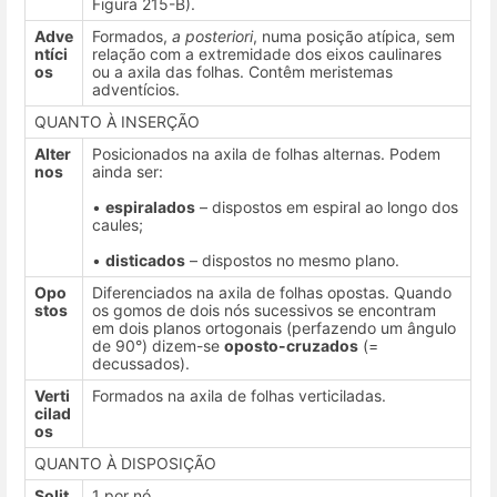
Figura 215-B).
Adve
Formados,
a posteriori
, numa posição atípica, sem
ntíci
relação com a extremidade dos eixos caulinares
os
ou a axila das folhas. Contêm meristemas
adventícios.
QUANTO À INSERÇÃO
Alter
Posicionados na axila de folhas alternas. Podem
nos
ainda ser:
•
espiralados
– dispostos em espiral ao longo dos
caules;
•
disticados
– dispostos no mesmo plano.
Opo
Diferenciados na axila de folhas opostas. Quando
stos
os gomos de dois nós sucessivos se encontram
em dois planos ortogonais (perfazendo um ângulo
de 90°) dizem-se
oposto-cruzados
(=
decussados).
Verti
Formados na axila de folhas verticiladas.
cilad
os
QUANTO À DISPOSIÇÃO
Solit
1 por nó.