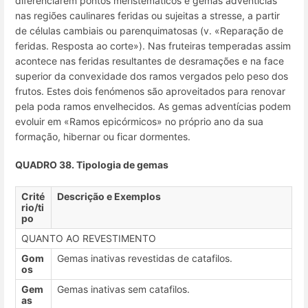
diferenciarem pontos meristemáticos e gemas adventícias
nas regiões caulinares feridas ou sujeitas a stresse, a partir
de células cambiais ou parenquimatosas (v. «Reparação de
feridas. Resposta ao corte»). Nas fruteiras temperadas assim
acontece nas feridas resultantes de desramações e na face
superior da convexidade dos ramos vergados pelo peso dos
frutos. Estes dois fenómenos são aproveitados para renovar
pela poda ramos envelhecidos. As gemas adventícias podem
evoluir em «Ramos epicórmicos» no próprio ano da sua
formação, hibernar ou ficar dormentes.
QUADRO 38. Tipologia de gemas
Crité
Descrição e Exemplos
rio/ti
po
QUANTO AO REVESTIMENTO
Gom
Gemas inativas revestidas de catafilos.
os
Gem
Gemas inativas sem catafilos.
as