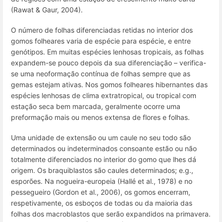
(Rawat & Gaur, 2004).
O número de folhas diferenciadas retidas no interior dos
gomos folheares varia de espécie para espécie, e entre
genótipos. Em muitas espécies lenhosas tropicais, as folhas
expandem-se pouco depois da sua diferenciação – verifica-
se uma
neoformação
contínua de folhas sempre que as
gemas estejam ativas. Nos gomos folheares hibernantes das
espécies lenhosas de clima extratropical, ou tropical com
estação seca bem marcada, geralmente ocorre uma
preformação
mais ou menos extensa de flores e folhas.
Uma unidade de extensão ou um caule no seu todo são
determinados
ou
indeterminados
consoante estão ou não
totalmente diferenciados no interior do gomo que lhes dá
origem. Os braquiblastos são caules determinados;
e.g.
,
esporões. Na nogueira-europeia (Hallé et al., 1978) e no
pessegueiro (Gordon et al., 2006), os gomos encerram,
respetivamente, os esboços de todas ou da maioria das
folhas dos macroblastos que serão expandidos na primavera.