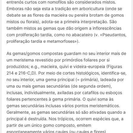
entrenós curtos com nomofilos são considerados mistos.
Emboras não seja esta a tradição em arboricultura (onde se
debate se as flores da macieira ou pereira brotam de gomos
mistos ou florais), adota-se a primeira interpretação. São
também mistos as gemas que dão origem a inflorescências
com proliferação tardia, como no abacateiro (v. «Pseudantos,
proliferação tardia e metamorfoses»).
As gemas/
gomos compostas
guardam no seu interior mais de
um meristema revestido por primórdios foliares por si
produzidos;
e.g.
, macieira, quivi e videira-europeia (Figuras
214 e 216-C,D). Por meio de cortes histológicos, identifica-se,
no seu interior, uma
gema principal
(=
primária
), ladeada por
uma ou mais
gemas secundárias (de segunda ordem),
inclusas, individualmente, axiladas por catafilos ou esboços
foliares pertencentes à gema primária. O quivi soma às
gemas secundárias inclusas vários pontos meristemáticos.
Geralmente, as gemas secundárias só são ativadas quando a
principal é destruída. Nos trópicos, ocorrem espécies que, a
partir de um único gomo composto, emitem
espontaneamente vários caules (ou caules e flores)