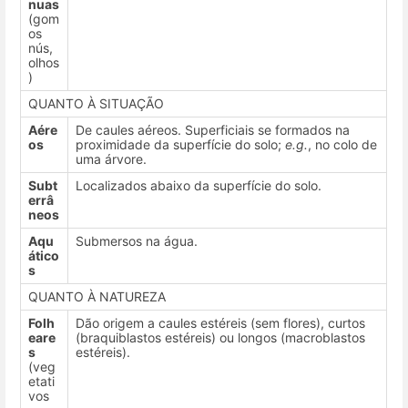
nuas
(gom
os
nús,
olhos
)
QUANTO À SITUAÇÃO
Aére
De caules aéreos. Superficiais se formados na
os
proximidade da superfície do solo;
e.g.
, no colo de
uma árvore.
Subt
Localizados abaixo da superfície do solo.
errâ
neos
Aqu
Submersos na água.
ático
s
QUANTO À NATUREZA
Folh
Dão origem a caules estéreis (sem flores), curtos
eare
(braquiblastos estéreis) ou longos (macroblastos
s
estéreis).
(veg
etati
vos