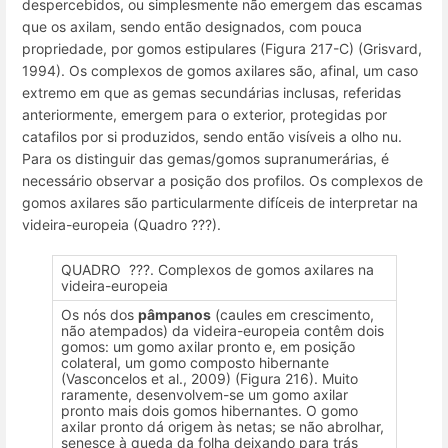
despercebidos, ou simplesmente não emergem das escamas
que os axilam, sendo então designados, com pouca
propriedade, por
gomos estipulares
(Figura 217-C) (Grisvard,
1994). Os complexos de gomos axilares são, afinal, um caso
extremo em que as gemas secundárias inclusas, referidas
anteriormente, emergem para o exterior, protegidas por
catafilos por si produzidos, sendo então visíveis a olho nu.
Para os distinguir das gemas/gomos supranumerárias, é
necessário observar a posição dos profilos. Os complexos de
gomos axilares são particularmente difíceis de interpretar na
videira-europeia (Quadro ???).
QUADRO ???. Complexos de gomos axilares na
videira-europeia
Os nós dos
pâmpanos
(caules em crescimento,
não atempados) da videira-europeia contêm dois
gomos: um gomo axilar pronto e, em posição
colateral, um gomo composto hibernante
(Vasconcelos et al., 2009) (Figura 216). Muito
raramente, desenvolvem-se um gomo axilar
pronto mais dois gomos hibernantes. O gomo
axilar pronto dá origem às netas; se não abrolhar,
senesce à queda da folha deixando para trás