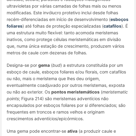
ultravioletas por várias camadas de folhas mais ou menos
modificadas. Este invólucro protetivo inclui desde folhas
recém-diferenciadas em início de desenvolvimento (
esboços
foliares
) até folhas de proteção especializadas (
catafilos
). É
uma estrutura muito flexível: tanto acomoda meristemas
inativos, como protege células meristemáticas em divisão
que, numa única estação de crescimento, produzem vários
metros de caule com dezenas de folhas.
Designa-se por
gema
(
bud
) a estrutura constituída por um
esboço de caule, esboços foliares e/ou florais, com catafilos
ou não, mais o meristema que lhes deu origem,
eventualmente coadjuvado por outros meristemas, exposta
ou não ao exterior. Os
pontos meristemáticos
(
meristematic
points
; Figura 214) são meristemas adventícios não
encapsulados por esboços foliares por si diferenciados; são
frequentes em troncos e ramos velhos e originam
crescimentos adventícios/epicórmicos.
Uma gema pode encontrar-se
ativa
(a produzir caule e