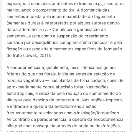
exposição a condições ambientais extremas (
e.g.
, secura) ou
manipulando o comprimento do dia. A dormência das
sementes imposta pela impermeabilidade do tegumento
(sementes duras) é interpretada por alguns autores dentro
da paradormência (v. «Dormência e germinação da
semente»), assim como a suspensão do crescimento
causada por desequilíbrios canópia/sistema radicular e pela
floração ou associada a momentos específicos da formação
do fruto (Lewak, 2011).
A endodormência é, geralmente, mais intensa nos gomos
foliares do que nos florais. Inicia-se antes da estação de
repouso vegetativo — nas plantas de folha caduca, coincide
aproximadamente com a abscisão foliar. Nas regiões
extratropicais, é induzida pela redução do comprimento do
dia e/ou pela descida da temperatura. Nas regiões tropicais,
a entrada e a quebra da endodormência estão
frequentemente relacionadas com a insolação/fotoperíodo.
Ao contrário da paradormência, a quebra da endodormência
não pode ser conseguida através de poda ou desfoliações,