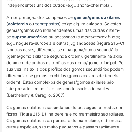
independentes uns dos outros (e.g., anona-cherimola).
A interpretação dos
complexos de
gemas/gomos axilares
(
colaterais
ou
sobrepostos
) exige algum cuidado. Se estas
gemas/gomos são independentes umas das outras dizem-
se
supranumerários
ou acessórios
(
supernumerary buds
);
e.g.
, nogueira-europeia e outras juglandáceas (Figura 215-C).
Noutros casos, diferencia-se uma gema/
gomo secundária
(
gema/gomo axilar de segunda ordem
), geralmente na axila
de um ou de ambos os profilos das gema/gomo principal. Por
sua vez, na axila dos profilos dos gomos secundários podem
diferenciar-se
gomos terciários
(
gomos axilares de terceira
ordem
). Estes
complexos de gemas/gomos axilares
são
interpretados como
sistemas condensados de caules
(Barthelemy & Caraglio, 2007)
.
Os gomos colaterais secundários do pessegueiro produzem
flores (Figura 215-D); na pereira e no marmeleiro são foliares.
Os gomos colaterais da pereira e do marmeleiro, e de muitas
outras espécies, são muito pequenos e passam facilmente