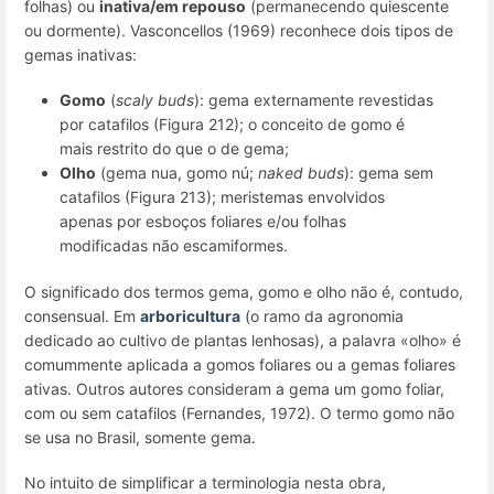
folhas) ou
inativa/em repouso
(permanecendo quiescente
ou dormente). Vasconcellos (1969) reconhece dois tipos de
gemas inativas:
Gomo
(
scaly buds
): gema externamente revestidas
por catafilos (Figura 212); o conceito de gomo é
mais restrito do que o de gema;
Olho
(gema nua, gomo nú;
naked buds
): gema sem
catafilos (Figura 213); meristemas envolvidos
apenas por esboços foliares e/ou folhas
modificadas não escamiformes.
O significado dos termos gema, gomo e olho não é, contudo,
consensual. Em
arboricultura
(o ramo da agronomia
dedicado ao cultivo de plantas lenhosas), a palavra «olho» é
comummente aplicada a gomos foliares ou a gemas foliares
ativas. Outros autores consideram a gema um gomo foliar,
com ou sem catafilos (Fernandes, 1972). O termo gomo não
se usa no Brasil, somente gema.
No intuito de simplificar a terminologia nesta obra,