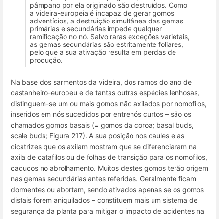
pâmpano por ela originado são destruídos. Como
a videira-europeia é incapaz de gerar gomos
adventícios, a destruição simultânea das gemas
primárias e secundárias impede qualquer
ramificação no nó. Salvo raras exceções varietais,
as gemas secundárias são estritamente foliares,
pelo que a sua ativação resulta em perdas de
produção.
Na base dos sarmentos da videira, dos ramos do ano de
castanheiro-europeu e de tantas outras espécies lenhosas,
distinguem-se um ou mais gomos não axilados por nomofilos,
inseridos em nós sucedidos por entrenós curtos – são os
chamados
gomos basais
(=
gomos da coroa
;
basal buds,
scale buds
; Figura 217). A sua posição nos caules e as
cicatrizes que os axilam mostram que se diferenciaram na
axila de catafilos ou de folhas de transição para os nomofilos,
caducos no abrolhamento. Muitos destes gomos terão origem
nas gemas secundárias antes referidas. Geralmente ficam
dormentes ou abortam, sendo ativados apenas se os gomos
distais forem aniquilados – constituem mais um sistema de
segurança da planta para mitigar o impacto de acidentes na