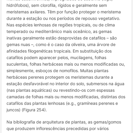
hidrófobos), sem clorofila, rígidos e geralmente sem
meristemas axilares. Têm por função proteger o meristema
durante a estação ou nos períodos de repouso vegetativo.
Nas espécies lenhosas de regiões tropicais, ou de clima
temperado ou mediterrânico mais oceânico, as gemas
inativas geralmente estão desprovidas de catafilos – são
gemas nuas –, como é o caso da oliveira, uma árvore de
afinidades filogenéticas tropicais. Em substituição dos
catafilos podem aparecer pelos, mucilagens, folhas
suculentas, folhas herbáceas mais ou menos modificadas ou,
simplesmente, esboços de nomofilos. Muitas plantas
herbáceas perenes protegem os meristemas durante a
estação desfavorável no interior do solo, submersos na água
(nas plantas aquáticas) ou revestindo-os com espessas
camadas de folhas mais ou menos modificadas, distintas dos
catafilos das plantas lenhosas (
e.g.
, gramíneas perenes e
juncos) (Figura 254).
Na bibliografia de arquitetura de plantas, as gemas/gomos
que produzem inflorescências precedidas por vários