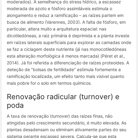
moderados). À semelhança do stress hídrico, a escassez
moderada de azoto e fósforo assimiláveis estimula o
alongamento e reduz a ramificação – as raízes partem em
busca de alimento (Varennes, 2003). A falta de fósforo, em
particular, altera muito a arquitetura espacial: nas
dicotiledóneas, a raiz primária é deprimida e a planta investe
em raízes laterais superficiais para explorar as camadas onde
se faz a ciclagem deste nutriente (já nas monocotiledóneas
esta alteração morfológica é menos marcada) (Péret et al.,
2014). Já foi referida a diferenciação de raízes proteoides. A
deteção de "bolsas de fertilidade" estimula fortemente a
ramificação localizada, um efeito tanto mais visível quanto
mais pobre for o solo em termos químicos.
Renovação radicular (turnover) e
poda
A taxa de renovação (
turnover
) das raízes finas, não
atingidas pelo crescimento secundário, é muito elevada. As
plantas desadensam ou eliminam ativamente partes do seu
sistema perante escassez severa. Calcula-se que esta