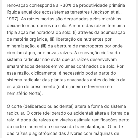
renovação corresponda a ~30% da produtividade primária
líquida anual dos ecossistemas terrestres (Jackson et al.,
1997). As raízes mortas são degradadas pelos micróbios
deixando macroporos no solo. A morte das raízes tem uma
tripla ação melhoradora do solo: (i) através da acumulação
de matéria orgânica, (ii) libertação de nutrientes por
mineralização, e (iii) da abertura de macroporos por onde
circulam água, ar e novas raízes. A renovação cíclica do
sistema radicular não evita que as raízes desenvolvam
emaranhados densos em volumes confinados de solo. Por
essa razão, ciclicamente, é necessário podar parte do
sistema radicular das plantas envasadas antes do início da
estação de crescimento (entre janeiro e fevereiro no
hemisfério Norte).
O corte (deliberado ou acidental) altera a forma do sistema
radicular. O corte (deliberado ou acidental) altera a forma da
raiz. A poda de raízes em viveiro estimula ramificações perto
do corte e aumenta o sucesso da transplantação. O corte
das raízes plagiotrópicas das árvores com máquinas de