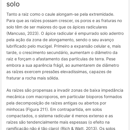
solo
Tanto a raiz como o caule alongam-se pela extremidade.
Para que as raízes possam crescer, os poros e as fraturas no
solo têm de ser maiores do que os ápices radiculares
(Mancuso, 2023). O ápice radicular é empurrado solo adentro
pela ação da zona de alongamento, sendo o seu avanço
lubrificado pelo mucigel. Primeiro a expansão celular e, mais
tarde, o crescimento secundário, aumentam o diâmetro da
raiz e forçam o afastamento das partículas de terra. Pese
embora a sua aparência frágil, ao aumentarem de diâmetro
as raízes exercem pressões elevadíssimas, capazes de
fraturar a rocha mais sólida.
As raízes são propensas a invadir zonas de baixa impedância
mecânica com macroporos, em particular bioporos formados
pela decomposição de raízes antigas ou abertos por
minhocas (Figura 211). Em contrapartida, em solos
compactados, o sistema radicular é menos extenso e as
raízes são tendencialmente mais espessas (o efeito na
ramificação não é tão claro) (Rich & Watt, 2013). Os solos