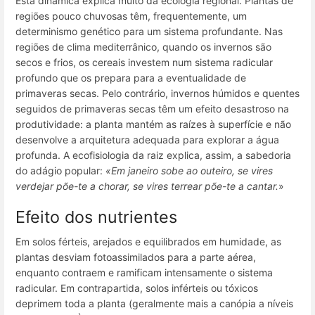
Esta dinâmica explica muito da ecologia regional. Plantas de
regiões pouco chuvosas têm, frequentemente, um
determinismo genético para um sistema profundante. Nas
regiões de clima mediterrânico, quando os invernos são
secos e frios, os cereais investem num sistema radicular
profundo que os prepara para a eventualidade de
primaveras secas. Pelo contrário, invernos húmidos e quentes
seguidos de primaveras secas têm um efeito desastroso na
produtividade: a planta mantém as raízes à superfície e não
desenvolve a arquitetura adequada para explorar a água
profunda. A ecofisiologia da raiz explica, assim, a sabedoria
do adágio popular:
«Em janeiro sobe ao outeiro, se vires
verdejar põe-te a chorar, se vires terrear põe-te a cantar.
»
Efeito dos nutrientes
Em solos férteis, arejados e equilibrados em humidade, as
plantas desviam fotoassimilados para a parte aérea,
enquanto contraem e ramificam intensamente o sistema
radicular. Em contrapartida, solos inférteis ou tóxicos
deprimem toda a planta (geralmente mais a canópia a níveis