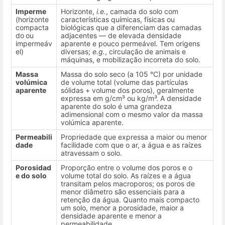
Imperme
Horizonte,
i.e.
, camada do solo com
(horizonte
características químicas, físicas ou
compacta
biológicas que a diferenciam das camadas
do
ou
adjacentes — de elevada densidade
impermeáv
aparente e pouco permeável. Tem origens
el)
diversas;
e.g.
, circulação de animais e
máquinas, e mobilização incorreta do solo.
Massa
Massa do solo seco (a 105 °C) por unidade
volúmica
de volume total (volume das partículas
aparente
sólidas + volume dos poros), geralmente
expressa em g/cm³ ou kg/m³. A densidade
aparente do solo é uma grandeza
adimensional com o mesmo valor da massa
volúmica aparente.
Permeabili
Propriedade que expressa a maior ou menor
dade
facilidade com que o ar, a água e as raízes
atravessam o solo.
Porosidad
Proporção entre o volume dos poros e o
e do solo
volume total do solo. As raízes e a água
transitam pelos macroporos; os poros de
menor diâmetro são essenciais para a
retenção da água. Quanto mais compacto
um solo, menor a porosidade, maior a
densidade aparente e menor a
permeabilidade.