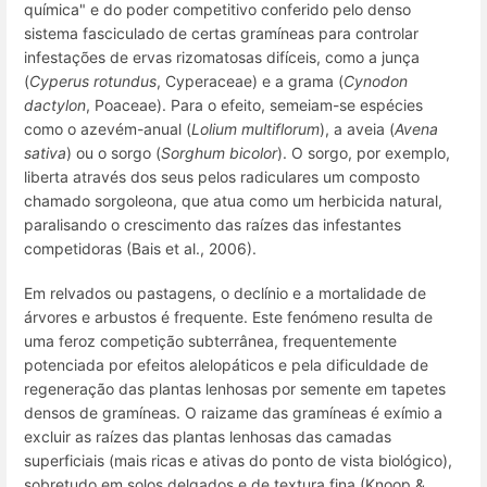
química" e do poder competitivo conferido pelo denso
sistema fasciculado de certas gramíneas para controlar
infestações de ervas rizomatosas difíceis, como a junça
(
Cyperus rotundus
, Cyperaceae) e a grama (
Cynodon
dactylon
, Poaceae). Para o efeito, semeiam-se espécies
como o azevém-anual (
Lolium multiflorum
), a aveia (
Avena
sativa
) ou o sorgo (
Sorghum bicolor
). O sorgo, por exemplo,
liberta através dos seus pelos radiculares um composto
chamado sorgoleona, que atua como um herbicida natural,
paralisando o crescimento das raízes das infestantes
competidoras (Bais et al., 2006).
Em relvados ou pastagens, o declínio e a mortalidade de
árvores e arbustos é frequente. Este fenómeno resulta de
uma feroz competição subterrânea, frequentemente
potenciada por efeitos alelopáticos e pela dificuldade de
regeneração das plantas lenhosas por semente em tapetes
densos de gramíneas. O raizame das gramíneas é exímio a
excluir as raízes das plantas lenhosas das camadas
superficiais (mais ricas e ativas do ponto de vista biológico),
sobretudo em solos delgados e de textura fina (Knoop &