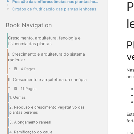
Posição das inflorescências nas plantas herbáceas
P
Órgãos de frutificação das plantas lenhosas
l
Book Navigation
Crescimento, arquitetura, fenologia e
P
fisionomia das plantas
v
I. Crescimento e arquitetura do sistema
radicular
4 Pages
Nas
anu
II. Crescimento e arquitetura da canópia
11 Pages
1. Gemas
2. Repouso e crescimento vegetativo das
plantas perenes
Est
for
3. Alongamento rameal
4. Ramificação do caule
Um 