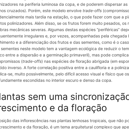
inizadores na periferia luminosa da copa, e de poderem dispersar as
mos cruzados). Porém, este modelo envolve
trade-offs
(compromissos 
dencialmente mais tardia na estação, o que pode fazer com que a pla
etos polinizadores. Além disso, se os frutos forem muito pesados, os 
bras mecânicas severas. Algumas destas espécies “periféricas” de
quentemente irregulares e, por vezes, acompanhadas pela chegada li
himento e a diferenciação dos frutos e das sementes, como é o caso 
 sementes neste modelo tem a vantagem ecológica de reduzir o tempo
tico entre a dispersão e a germinação primaveril), mas pode complic
promissos (
trade-offs
) nas espécies de floração abrigada (em espo
tido inverso. A forte correlação positiva entre a caulifloria e a poli
lica-se, muito possivelmente, pelo difícil acesso visual e físico que o
fundamente escondidas no interior escuro e denso da copa.
lantas sem uma sincronizaçã
rescimento e da floração
osição das inflorescências nas plantas lenhosas tropicais, que não 
crescimento e da floração, é um tema arquitetural complexo que ape