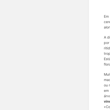
Em 
cer
alo
A d
po
rit
tro
Est
flor
Mui
mac
ou 
em 
árv
vin
«Co