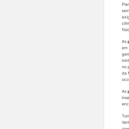
Pla
sem
exi
cli
fisi
As
em 
gem
ini
no 
da 
oco
As
ins
enc
Tom
Ver
cre