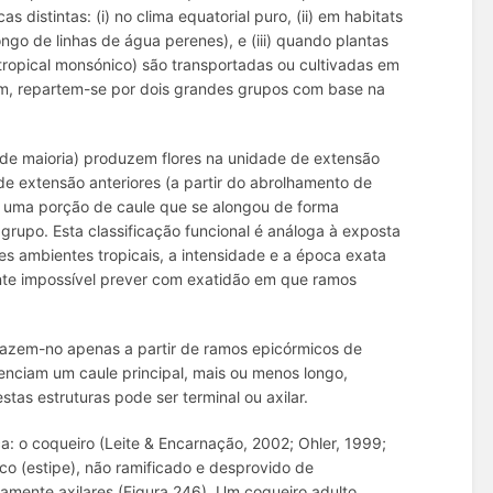
 distintas: (i) no clima equatorial puro, (ii) em habitats
ngo de linhas de água perenes), e (iii) quando plantas
a tropical monsónico) são transportadas ou cultivadas em
em, repartem-se por dois grandes grupos com base na
de maioria) produzem flores na unidade de extensão
de extensão anteriores (a partir do abrolhamento de
a uma porção de caule que se alongou de forma
te grupo. Esta classificação funcional é análoga à exposta
es ambientes tropicais, a intensidade e a época exata
nte impossível prever com exatidão em que ramos
fazem-no apenas a partir de ramos epicórmicos de
erenciam um caule principal, mais ou menos longo,
tas estruturas pode ser terminal ou axilar.
o coqueiro (Leite & Encarnação, 2002; Ohler, 1999;
co (estipe), não ramificado e desprovido de
tamente axilares (Figura 246). Um coqueiro adulto