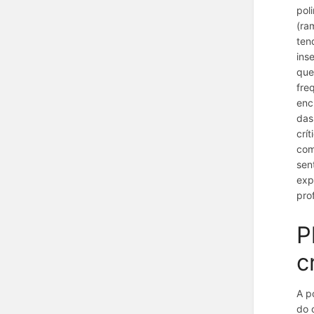
pol
(ra
ten
ins
que
fre
enc
das
crí
com
sen
exp
pro
P
c
A p
do 