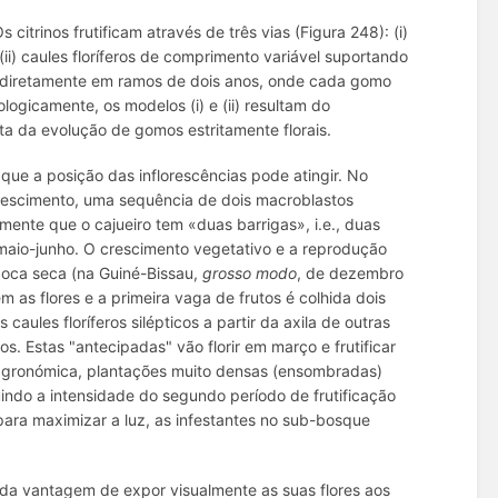
citrinos frutificam através de três vias (Figura 248): (i)
 (ii) caules floríferos de comprimento variável suportando
iii) diretamente em ramos de dois anos, onde cada gomo
logicamente, os modelos (i) e (ii) resultam do
ta da evolução de gomos estritamente florais.
 que a posição das inflorescências pode atingir. No
rescimento, uma sequência de dois macroblastos
rmente que o cajueiro tem «duas barrigas», i.e., duas
maio-junho. O crescimento vegetativo e a reprodução
oca seca (na Guiné-Bissau,
grosso modo
, de dezembro
 as flores e a primeira vaga de frutos é colhida dois
aules floríferos silépticos a partir da axila de outras
os. Estas "antecipadas" vão florir em março e frutificar
agronómica, plantações muito densas (ensombradas)
indo a intensidade do segundo período de frutificação
 para maximizar a luz, as infestantes no sub-bosque
 da vantagem de expor visualmente as suas flores aos