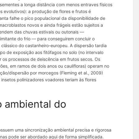
 sementes a longa distância com menos entraves físicos
evolutivos): a produção de flores e frutos é
nta falhe o pico populacional da disponibilidade de
macroblastos novos e ainda frágeis estão sujeitos a
pendem das chuvas estivais ou outonais —
mitante do frio — para conseguirem concluir o
clássico do castanheiro-europeu. A dispersão tardia
 de exposição aos fitófagos no solo (no intervalo
ar os processos de deiscência em frutos secos. Os
rões, em ramos de dois anos ou caulifloras) operam no
nização/dispersão por morcegos (Fleming et al., 2009)
s insetos polinizadores voadores teriam às flores
o ambiental do
possuem uma sincronização ambiental precisa e rigorosa
nas pode ser abordado aqui de forma simplificada.