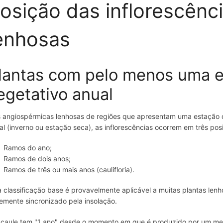
osição das inflorescênc
enhosas
lantas com pelo menos uma e
egetativo anual
 angiospérmicas lenhosas de regiões que apresentam uma estação d
al (inverno ou estação seca), as inflorescências ocorrem em três po
Ramos do ano;
Ramos de dois anos;
Ramos de três ou mais anos (caulifloria).
a classificação base é provavelmente aplicável a muitas plantas lenh
temente sincronizado pela insolação.
caule tem "1 ano" desde o momento em que é produzido por um meri