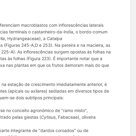
 diferenciam macroblastos com inflorescências laterais
cias terminais o castanheiro-da-índia, o bordo-comum
lla
, Hydrangeaceae), a
Catalpa
s (Figuras 245-A,D e 253). Na pereira e na macieira, as
 225-A). As inflorescências surgem opostas às folhas na
as às folhas (Figura 223). É importante notar que a
lexa nas plantas em que os frutos demoram mais do que
am na estação de crescimento imediatamente anterior, é
es (apicais ou axilares) sediadas em diversos tipos de
guem-se dois subtipos principais:
-se no conceito agronómico de "ramo misto",
strado pelas giestas (
Cytisus
, Fabaceae), oliveira
 parte integrante de "dardos coroados" ou de