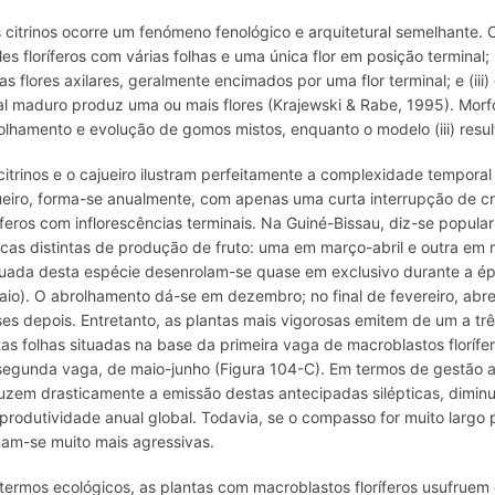
 citrinos ocorre um fenómeno fenológico e arquitetural semelhante. Os 
les floríferos com várias folhas e uma única flor em posição terminal;
ias flores axilares, geralmente encimados por uma flor terminal; e (
ral maduro produz uma ou mais flores (Krajewski & Rabe, 1995). Morfo
olhamento e evolução de gomos mistos, enquanto o modelo (iii) resul
citrinos e o cajueiro ilustram perfeitamente a complexidade temporal
ueiro, forma-se anualmente, com apenas uma curta interrupção de c
ríferos com inflorescências terminais. Na Guiné-Bissau, diz-se popula
cas distintas de produção de fruto: uma em março-abril e outra em 
uada desta espécie desenrolam-se quase em exclusivo durante a ép
aio). O abrolhamento dá-se em dezembro; no final de fevereiro, abrem
es depois. Entretanto, as plantas mais vigorosas emitem de um a três c
tas folhas situadas na base da primeira vaga de macroblastos florífer
segunda vaga, de maio-junho (Figura 104-C). Em termos de gestão 
uzem drasticamente a emissão destas antecipadas silépticas, diminu
 produtividade anual global. Todavia, se o compasso for muito largo
nam-se muito mais agressivas.
termos ecológicos, as plantas com macroblastos floríferos usufruem