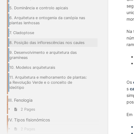
seg
5. Dominância e controlo apicais
uni
6. Arquitetura e ontogenia da canópia nas
mom
plantas lenhosas
Na
7. Cladoptose
núm
8. Posição das inflorescências nos caules
ram
9. Desenvolvimento e arquitetura das
gramíneas
10. Modelos arquiteturais
11. Arquitetura e melhoramento de plantas:
Os
a Revolução Verde e o conceito de
ideótipo
s
ca
sim
III. Fenologia
pos
2 Pages
Em 
IV. Tipos fisionómicos
2 Pages