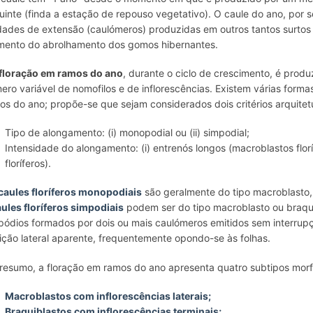
uinte (finda a estação de repouso vegetativo). O caule do ano, por s
dades de extensão (caulómeros) produzidas em outros tantos surtos
ento do abrolhamento dos gomos hibernantes.
floração em ramos do ano
, durante o ciclo de crescimento, é prod
ero variável de nomofilos e de inflorescências. Existem várias forma
os do ano; propõe-se que sejam considerados dois critérios arquitetu
Tipo de alongamento: (i) monopodial ou (ii) simpodial;
Intensidade do alongamento: (i) entrenós longos (macroblastos floríf
floríferos).
caules floríferos monopodiais
são geralmente do tipo macroblasto, c
ules floríferos simpodiais
podem ser do tipo macroblasto ou braqui
pódios formados por dois ou mais caulómeros emitidos sem interrup
ição lateral aparente, frequentemente opondo-se às folhas.
resumo, a floração em ramos do ano apresenta quatro subtipos morf
Macroblastos com inflorescências laterais;
Braquiblastos com inflorescências terminais;