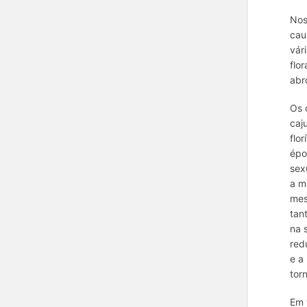
Nos
cau
vár
flo
abr
Os 
caj
flo
épo
sex
a m
mes
tan
na 
red
e a
tor
Em 