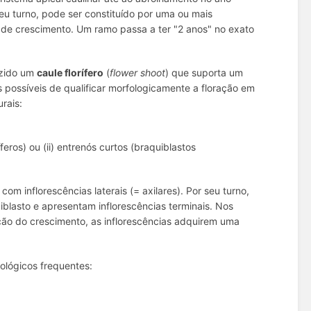
eu turno, pode ser constituído por uma ou mais
 de crescimento. Um ramo passa a ter "2 anos" no exato
uzido um
caule florífero
(
flower shoot
) que suporta um
s possíveis de qualificar morfologicamente a floração em
rais:
eros) ou (ii) entrenós curtos (braquiblastos
om inflorescências laterais (= axilares). Por seu turno,
blasto e apresentam inflorescências terminais. Nos
ção do crescimento, as inflorescências adquirem uma
ológicos frequentes: