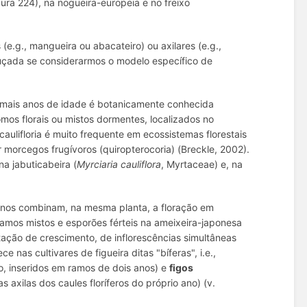
ura 224), na nogueira-europeia e no freixo
e.g., mangueira ou abacateiro) ou axilares (e.g.,
miuçada se considerarmos o modelo específico de
u mais anos de idade é botanicamente conhecida
mos florais ou mistos dormentes, localizados no
aulifloria é muito frequente em ecossistemas florestais
 morcegos frugívoros (quiropterocoria) (Breckle, 2002).
na jabuticabeira (
Myrciaria cauliflora
, Myrtaceae) e, na
 anos combinam, na mesma planta, a floração em
ramos mistos e esporões férteis na ameixeira-japonesa
ação de crescimento, de inflorescências simultâneas
nas cultivares de figueira ditas "bíferas", i.e.,
o, inseridos em ramos de dois anos) e
figos
s axilas dos caules floríferos do próprio ano) (v.