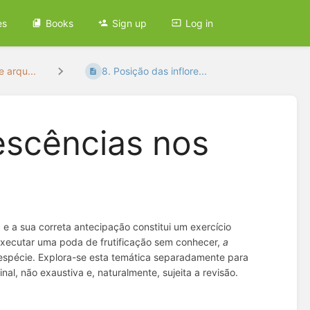
es
Books
Sign up
Log in
e arqu...
8. Posição das inflore...
rescências nos
 e a sua correta antecipação constitui um exercício
 executar uma poda de frutificação sem conhecer,
a
a espécie. Explora-se esta temática separadamente para
nal, não exaustiva e, naturalmente, sujeita a revisão.