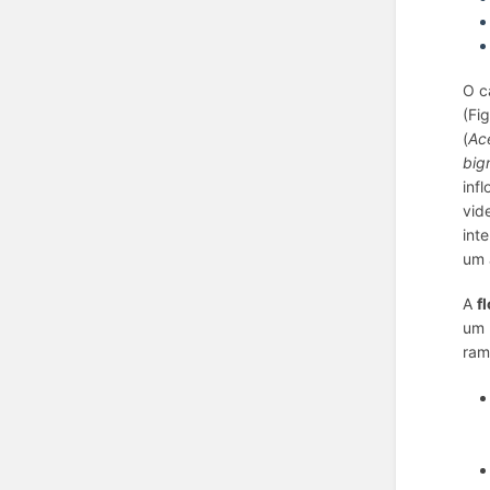
O c
(Fi
(
Ac
big
inf
vid
int
um 
A
f
um 
ram