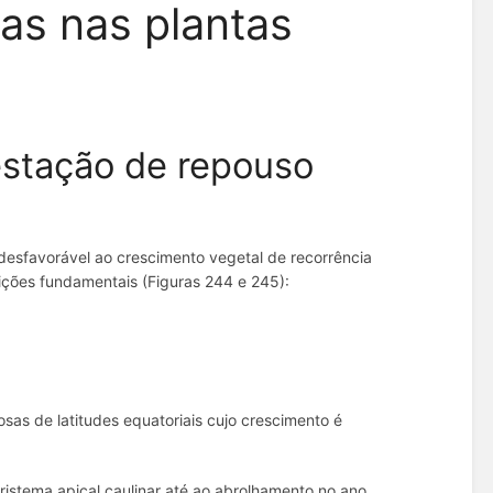
ias nas plantas
stação de repouso
esfavorável ao crescimento vegetal de recorrência
sições fundamentais (Figuras 244 e 245):
osas de latitudes equatoriais cujo crescimento é
stema apical caulinar até ao abrolhamento no ano