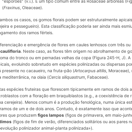
"esporões" (v.i.). É um tipo comum entre as Rosaceae arbóreas (Fig
(
Fraxinus
, Oleaceae).
ambos os casos, os gomos florais podem ser estruturalmente apicais (
ejeira e pessegueiro). Esta classificação poderia ser ainda mais es
ngamento dos ramos férteis.
iferenciação e emergência de flores em caules lenhosos com três o
r
caulifloria
. Neste caso, as flores têm origem no abrolhamento de go
idoma do tronco ou em pernadas velhas da copa (Figura 245-H, J). A c
picais, evoluindo sobretudo em espécies polinizadas ou dispersas por
á presente no cacaueiro, na fruta-pão (
Artocarpus altilis
, Moraceae), 
a mediterrânica, na olaia (
Cercis siliquastrum
, Fabaceae).
tas espécies fruteiras que florescem tipicamente em ramos de dois
roblastos com a floração em braquiblastos (e.g., a coexistência de 
na cerejeira). Menos comum é a produção fenológica, numa única est
ramos de um e de dois anos. Contudo, é exatamente isso que acontece 
ores que produzem
figos lampos
(figos de primavera, em maio-junh
dimos
(figos de fim de verão, diferenciados solitários ou aos pares na
evolução polinizador animal-planta polinizada»).