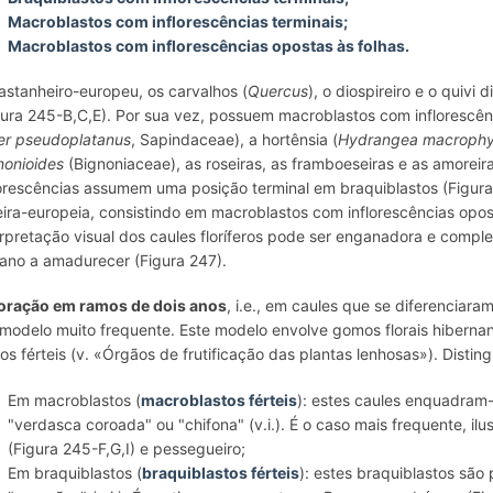
Macroblastos com inflorescências terminais;
Macroblastos com inflorescências opostas às folhas.
astanheiro-europeu, os carvalhos (
Quercus
), o diospireiro e o quivi
gura 245-B,C,E). Por sua vez, possuem macroblastos com inflorescên
er pseudoplatanus
, Sapindaceae), a hortênsia (
Hydrangea macrophy
nonioides
(Bignoniaceae), as roseiras, as framboeseiras e as amoreira
lorescências assumem uma posição terminal em braquiblastos (Figura
eira-europeia, consistindo em macroblastos com inflorescências opost
erpretação visual dos caules floríferos pode ser enganadora e comp
ano a amadurecer (Figura 247).
loração em ramos de dois anos
, i.e., em caules que se diferenciar
modelo muito frequente. Este modelo envolve gomos florais hibernant
os férteis (v. «Órgãos de frutificação das plantas lenhosas»). Distin
Em macroblastos (
macroblastos férteis
): estes caules enquadram
"verdasca coroada" ou "chifona" (v.i.). É o caso mais frequente, ilu
(Figura 245-F,G,I) e pessegueiro;
Em braquiblastos (
braquiblastos férteis
): estes braquiblastos são