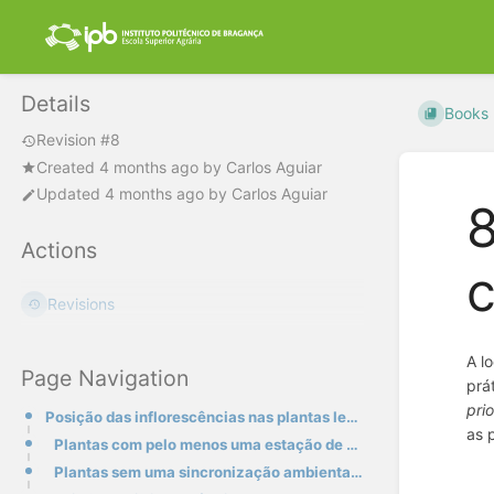
Details
Books
Revision #8
Created
4 months ago
by
Carlos Aguiar
Updated
4 months ago
by
Carlos Aguiar
8
Actions
c
Revisions
A l
Page Navigation
prá
prio
Posição das inflorescências nas plantas lenhosas
as 
Plantas com pelo menos uma estação de repouso vegetativo anual
Plantas sem uma sincronização ambiental do crescimento e da floração