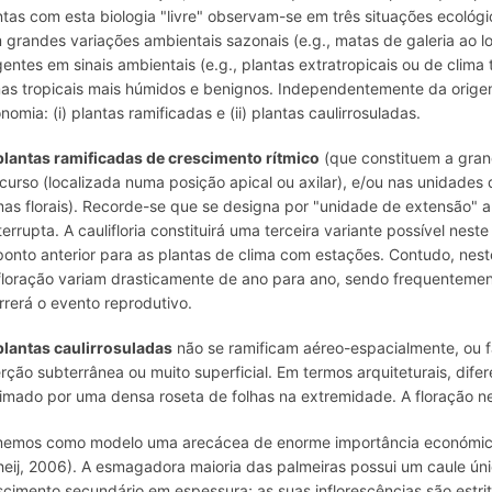
ntas com esta biologia "livre" observam-se em três situações ecológicas
 grandes variações ambientais sazonais (e.g., matas de galeria ao lo
gentes em sinais ambientais (e.g., plantas extratropicais ou de clim
mas tropicais mais húmidos e benignos. Independentemente da orig
onomia: (i) plantas ramificadas e (ii) plantas caulirrosuladas.
plantas ramificadas de crescimento rítmico
(que constituem a gran
curso (localizada numa posição apical ou axilar), e/ou nas unidades 
as florais). Recorde-se que se designa por "unidade de extensão" 
nterrupta. A caulifloria constituirá uma terceira variante possível nes
ponto anterior para as plantas de clima com estações. Contudo, nest
floração variam drasticamente de ano para ano, sendo frequenteme
rrerá o evento reprodutivo.
plantas caulirrosuladas
não se ramificam aéreo-espacialmente, ou 
erção subterrânea ou muito superficial. Em termos arquiteturais, dif
imado por uma densa roseta de folhas na extremidade. A floração nes
emos como modelo uma arecácea de enorme importância económica: 
heij, 2006). A esmagadora maioria das palmeiras possui um caule úni
scimento secundário em espessura; as suas inflorescências são estri