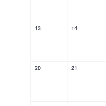
0
0
13
14
eventos,
eventos,
0
0
20
21
eventos,
eventos,