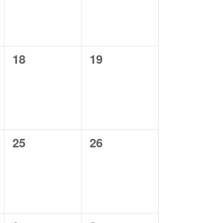
0
0
18
19
eventos,
eventos,
0
0
25
26
eventos,
eventos,