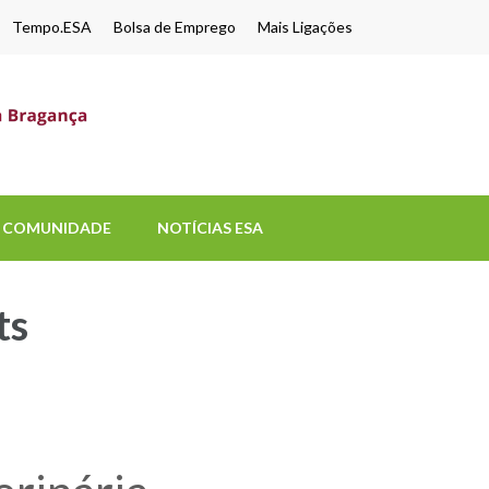
Tempo.ESA
Bolsa de Emprego
Mais Ligações
ESA-UPB
Uma escola de biociências
COMUNIDADE
NOTÍCIAS ESA
ts