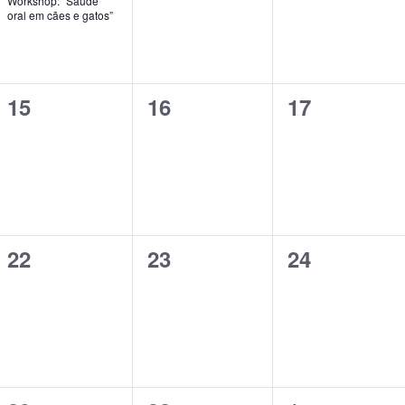
Workshop: “Saúde
oral em cães e gatos”
0
0
0
15
16
17
eventos,
eventos,
eventos,
0
0
0
22
23
24
eventos,
eventos,
eventos,