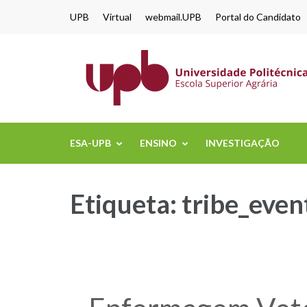
content
UPB
Virtual
webmail.UPB
Portal do Candidato
ESA-UPB
ENSINO
INVESTIGAÇÃO
Etiqueta:
tribe_even