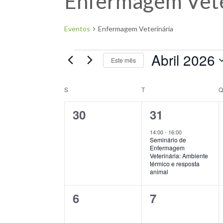
Enfermagem Vete
Eventos
Enfermagem Veterinária
Abril 2026
Este mês
Selecione
a
S
T
Calendário
data.
0
1
30
31
de
eventos,
evento,
Eventos
14:00
-
16:00
Seminário de
Enfermagem
Veterinária: Ambiente
térmico e resposta
animal
0
0
6
7
eventos,
eventos,