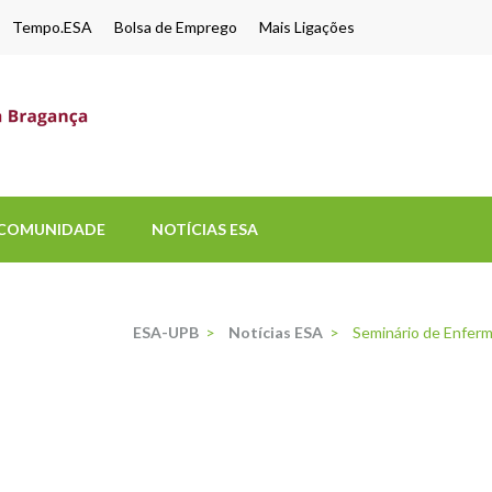
Tempo.ESA
Bolsa de Emprego
Mais Ligações
ESA-UPB
Uma escola de biociências
COMUNIDADE
NOTÍCIAS ESA
ESA-UPB
>
Notícias ESA
>
Seminário de Enferm