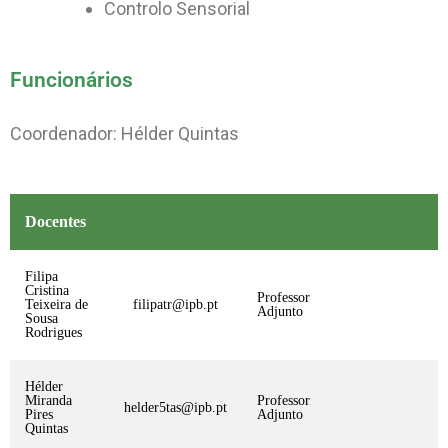
Controlo Sensorial
Funcionários
Coordenador: Hélder Quintas
Docentes
Filipa
Cristina
Professor
Teixeira de
filipatr@ipb.pt
Adjunto
Sousa
Rodrigues
Hélder
Miranda
Professor
helder5tas@ipb.pt
Pires
Adjunto
Quintas