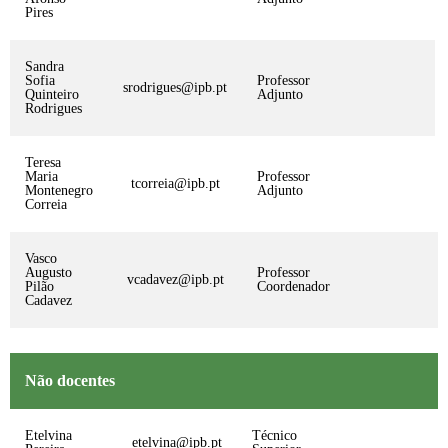
Pires
Sandra
Sofia
Professor
srodrigues@ipb.pt
Quinteiro
Adjunto
Rodrigues
Teresa
Maria
Professor
tcorreia@ipb.pt
Montenegro
Adjunto
Correia
Vasco
Augusto
Professor
vcadavez@ipb.pt
Pilão
Coordenador
Cadavez
Não docentes
Etelvina
Técnico
etelvina@ipb.pt