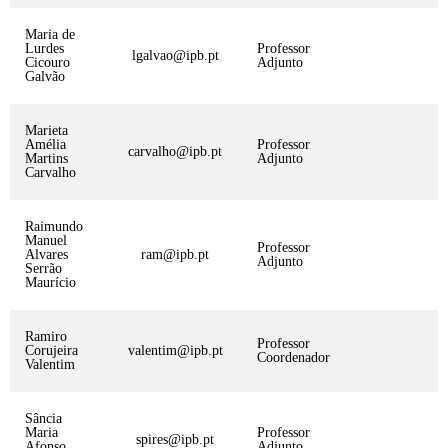
Maria de
Lurdes
Professor
lgalvao@ipb.pt
Cicouro
Adjunto
Galvão
Marieta
Amélia
Professor
carvalho@ipb.pt
Martins
Adjunto
Carvalho
Raimundo
Manuel
Professor
Alvares
ram@ipb.pt
Adjunto
Serrão
Maurício
Ramiro
Professor
Corujeira
valentim@ipb.pt
Coordenador
Valentim
Sância
Maria
Professor
spires@ipb.pt
Afonso
Adjunto