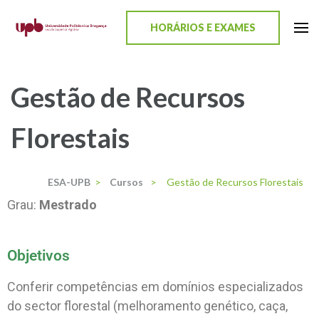
content
HORÁRIOS E EXAMES
ESA-UPB
Uma escola de biociências
Gestão de Recursos
Florestais
ESA-UPB
>
Cursos
>
Gestão de Recursos Florestais
Grau:
Mestrado
Objetivos
Conferir competências em domínios especializados
do sector florestal (melhoramento genético, caça,