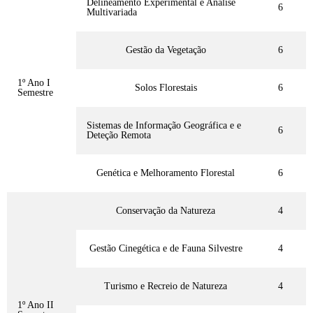
Delineamento Experimental e Análise
6
Multivariada
Gestão da Vegetação
6
1º Ano I
Solos Florestais
6
Semestre
Sistemas de Informação Geográfica e e
6
Deteção Remota
Genética e Melhoramento Florestal
6
Conservação da Natureza
4
Gestão Cinegética e de Fauna Silvestre
4
Turismo e Recreio de Natureza
4
1º Ano II