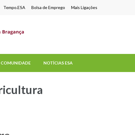
Tempo.ESA
Bolsa de Emprego
Mais Ligações
ESA-UPB
Uma escola de biociências
COMUNIDADE
NOTÍCIAS ESA
icultura