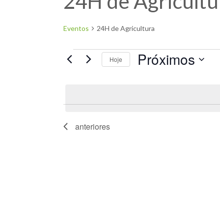
24H de Agricultu
Eventos
24H de Agricultura
Próximos
Hoje
Selecione
a
data.
anteriores