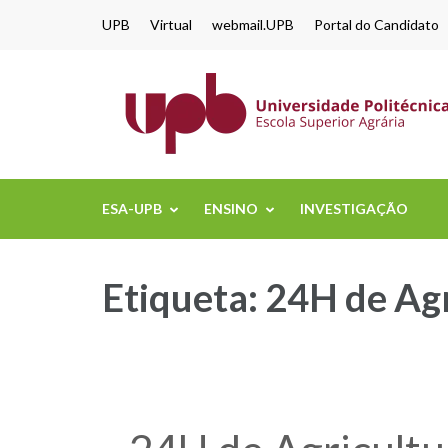
content
UPB
Virtual
webmail.UPB
Portal do Candidato
ESA-UPB
ENSINO
INVESTIGAÇÃO
Etiqueta:
24H de Agr