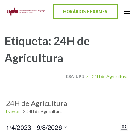
content
HORÁRIOS E EXAMES
ESA-UPB
Uma escola de biociências
Etiqueta:
24H de
Agricultura
ESA-UPB
>
24H de Agricultura
24H de Agricultura
Eventos
24H de Agricultura
1/4/2023
 - 
9/8/2026
Nav
Nav
Lista