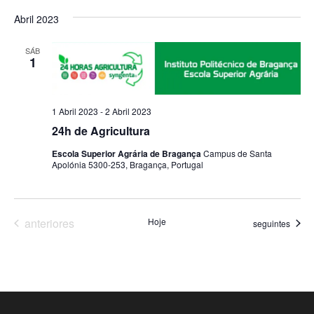
Selecione
de
de
Abril 2023
a
vis
visu
data.
de
SÁB
1
Eve
1 Abril 2023
-
2 Abril 2023
24h de Agricultura
Escola Superior Agrária de Bragança
Campus de Santa
Apolónia 5300-253, Bragança, Portugal
anteriores
Hoje
seguintes