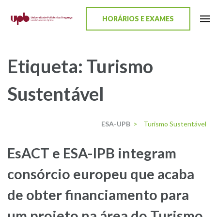
content
HORÁRIOS E EXAMES
ESA-UPB
Uma escola de biociências
Etiqueta:
Turismo
Sustentável
ESA-UPB
>
Turismo Sustentável
EsACT e ESA-IPB integram
consórcio europeu que acaba
de obter financiamento para
um projeto na área do Turismo