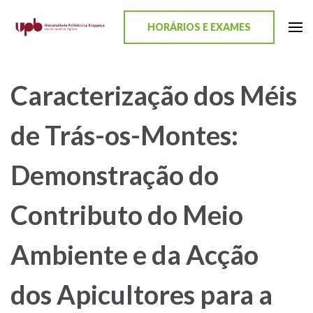
content
HORÁRIOS E EXAMES
ESA-UPB
Uma escola de biociências
Caracterização dos Méis
de Trás-os-Montes:
Demonstração do
Contributo do Meio
Ambiente e da Acção
dos Apicultores para a