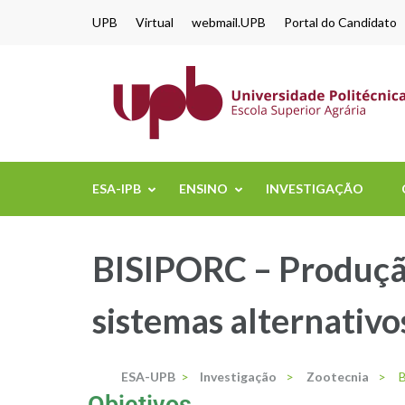
content
UPB
Virtual
webmail.UPB
Portal do Candidato
ESA-IPB
ENSINO
INVESTIGAÇÃO
BISIPORC – Produção
sistemas alternativ
ESA-UPB
>
Investigação
>
Zootecnia
>
B