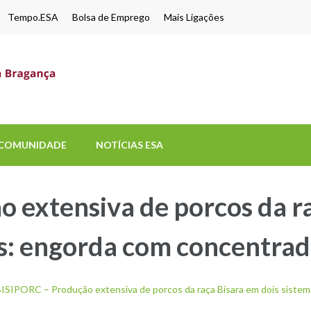
Tempo.ESA
Bolsa de Emprego
Mais Ligações
ESA-UPB
Uma escola de biociências
COMUNIDADE
NOTÍCIAS ESA
 extensiva de porcos da ra
os: engorda com concentrad
ISIPORC – Produção extensiva de porcos da raça Bísara em dois sistem