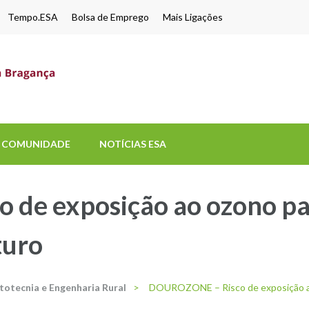
Tempo.ESA
Bolsa de Emprego
Mais Ligações
ESA-UPB
Uma escola de biociências
COMUNIDADE
NOTÍCIAS ESA
de exposição ao ozono par
turo
itotecnia e Engenharia Rural
>
DOUROZONE – Risco de exposição ao 