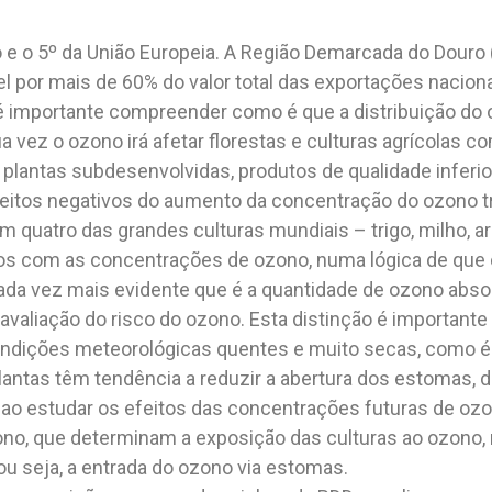
 e o 5º da União Europeia. A Região Demarcada do Douro 
 por mais de 60% do valor total das exportações naciona
 é importante compreender como é que a distribuição do
a vez o ozono irá afetar florestas e culturas agrícolas c
 plantas subdesenvolvidas, produtos de qualidade inferi
tos negativos do aumento da concentração do ozono tro
quatro das grandes culturas mundiais – trigo, milho, arr
os com as concentrações de ozono, numa lógica de que
cada vez mais evidente que é a quantidade de ozono absorv
 avaliação do risco do ozono. Esta distinção é importa
ndições meteorológicas quentes e muito secas, como é 
lantas têm tendência a reduzir a abertura dos estomas, d
ao estudar os efeitos das concentrações futuras de ozo
no, que determinam a exposição das culturas ao ozono
ou seja, a entrada do ozono via estomas.