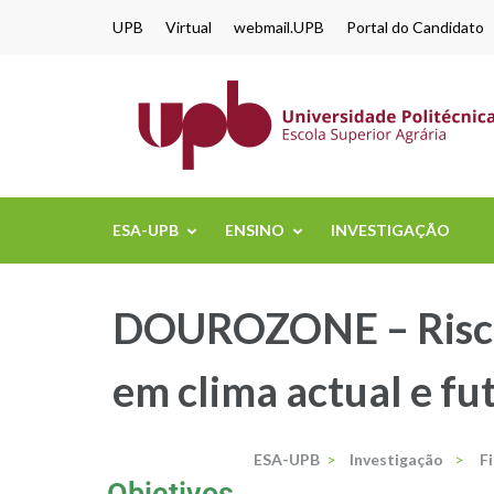
content
UPB
Virtual
webmail.UPB
Portal do Candidato
ESA-UPB
ENSINO
INVESTIGAÇÃO
DOUROZONE – Risco 
em clima actual e fu
ESA-UPB
>
Investigação
>
F