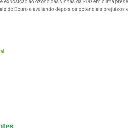
de exposição ao ozono das vinhas da RDD em clima prese
le do Douro e avaliando depois os potenciais prejuízos 
al
ntes