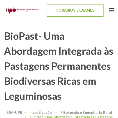
content
HORÁRIOS E EXAMES
ESA-UPB
Uma escola de biociências
BioPast- Uma
Abordagem Integrada às
Pastagens Permanentes
Biodiversas Ricas em
Leguminosas
ESA-UPB
>
Investigação
>
Fitotecnia e Engenharia Rural
>
BioPast- Uma Abordagem Integrada às Pastagens