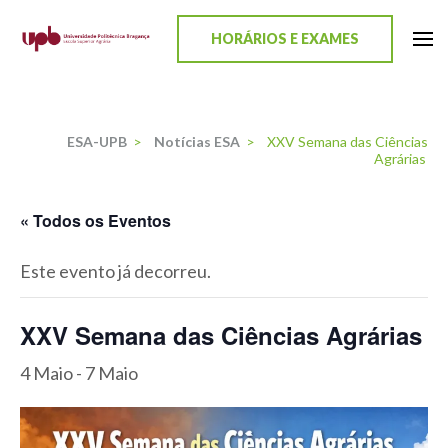
content
HORÁRIOS E EXAMES
ESA-UPB
Uma escola de biociências
ESA-UPB
>
Notícias ESA
>
XXV Semana das Ciências
Agrárias
« Todos os Eventos
Este evento já decorreu.
XXV Semana das Ciências Agrárias
4 Maio
-
7 Maio