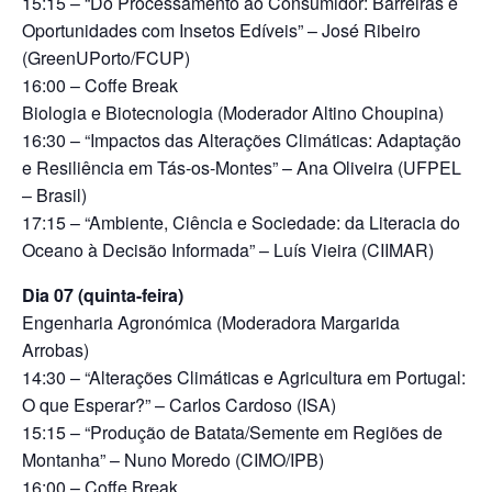
15:15 – “Do Processamento ao Consumidor: Barreiras e
Oportunidades com Insetos Edíveis” – José Ribeiro
(GreenUPorto/FCUP)
16:00 – Coffe Break
Biologia e Biotecnologia (Moderador Altino Choupina)
16:30 – “Impactos das Alterações Climáticas: Adaptação
e Resiliência em Tás-os-Montes” – Ana Oliveira (UFPEL
– Brasil)
17:15 – “Ambiente, Ciência e Sociedade: da Literacia do
Oceano à Decisão Informada” – Luís Vieira (CIIMAR)
Dia 07 (quinta-feira)
Engenharia Agronómica (Moderadora Margarida
Arrobas)
14:30 – “Alterações Climáticas e Agricultura em Portugal:
O que Esperar?” – Carlos Cardoso (ISA)
15:15 – “Produção de Batata/Semente em Regiões de
Montanha” – Nuno Moredo (CIMO/IPB)
16:00 – Coffe Break