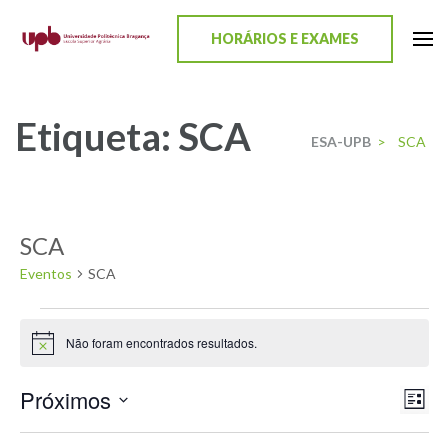
content
HORÁRIOS E EXAMES
ESA-UPB
Uma escola de biociências
Etiqueta:
SCA
ESA-UPB
>
SCA
SCA
Eventos
SCA
Não foram encontrados resultados.
Aviso
Próximos
Nav
Nav
Lista
Selecione
de
de