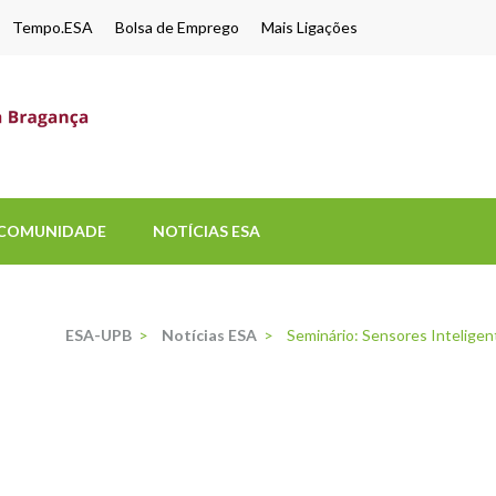
Tempo.ESA
Bolsa de Emprego
Mais Ligações
ESA-UPB
Uma escola de biociências
COMUNIDADE
NOTÍCIAS ESA
ESA-UPB
>
Notícias ESA
>
Seminário: Sensores Inteligent