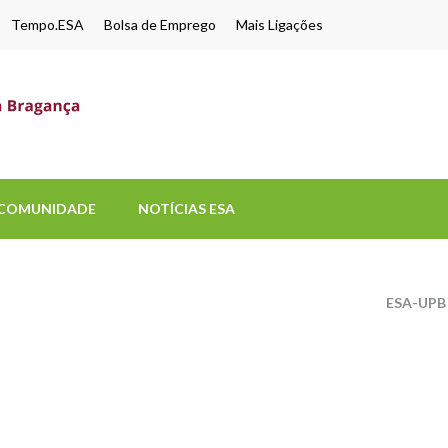
Tempo.ESA
Bolsa de Emprego
Mais Ligações
ESA-UPB
Uma escola de biociências
COMUNIDADE
NOTÍCIAS ESA
ESA-UPB