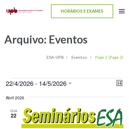
content
HORÁRIOS E EXAMES
ESA-UPB
Uma escola de biociências
Arquivo:
Eventos
ESA-UPB
>
Eventos
>
Page 2
(Page 2)
22/4/2026
 - 
14/5/2026
Nav
Nav
Lista
Selecione
de
de
Abril 2026
a
vis
visu
data.
de
QUA
22
Eve