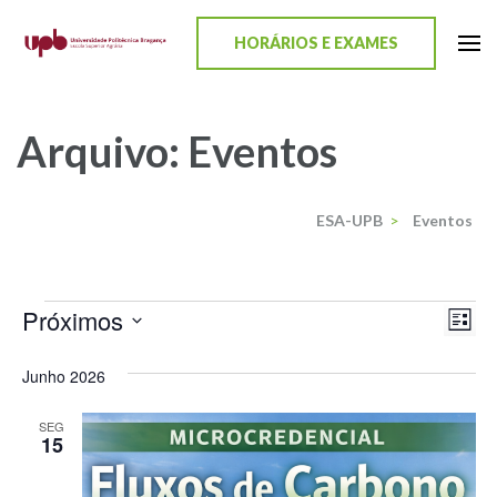
content
HORÁRIOS E EXAMES
ESA-UPB
Uma escola de biociências
Arquivo:
Eventos
ESA-UPB
>
Eventos
Próximos
Nav
Nav
Lista
Selecione
de
de
Junho 2026
a
vis
visu
data.
de
SEG
15
Eve