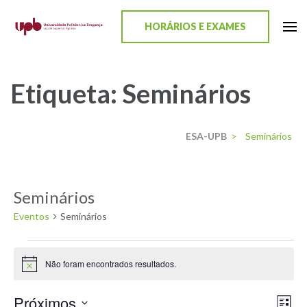
content
HORÁRIOS E EXAMES
ESA-UPB
Uma escola de biociências
Etiqueta:
Seminários
ESA-UPB
>
Seminários
Seminários
Eventos
Seminários
Não foram encontrados resultados.
Aviso
Próximos
Nav
Nav