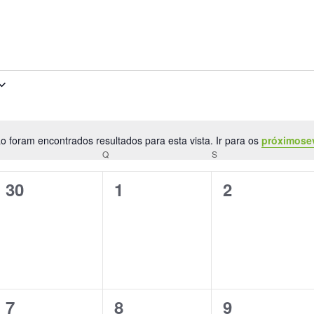
o foram encontrados resultados para esta vista. Ir para os
próximose
Aviso
Q
Q
S
0
0
0
30
1
2
eventos,
eventos,
eventos,
0
0
0
7
8
9