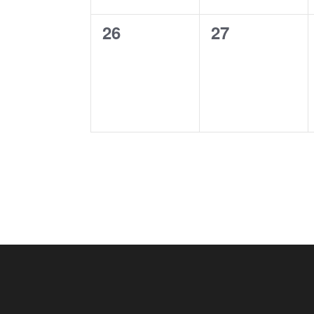
0
0
26
27
eventos,
eventos,