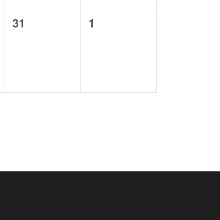
0
0
31
1
eventos,
eventos,