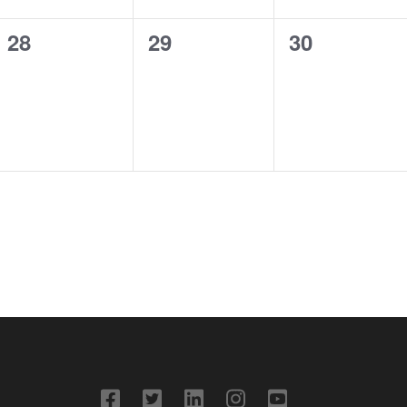
0
0
0
28
29
30
eventos,
eventos,
eventos,