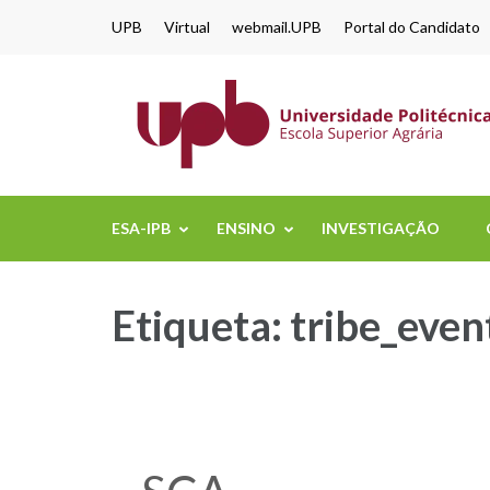
content
UPB
Virtual
webmail.UPB
Portal do Candidato
ESA-IPB
ENSINO
INVESTIGAÇÃO
Etiqueta:
tribe_even