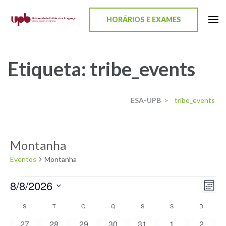
content
HORÁRIOS E EXAMES
ESA-UPB
Uma escola de biociências
Etiqueta:
tribe_events
ESA-UPB
>
tribe_events
Montanha
Eventos
Montanha
8/8/2026
Nav
Nav
Mês
Selecione
de
de
S
T
Q
Q
S
S
D
Calendário
a
vis
0
0
0
0
0
0
0
27
28
29
30
31
1
2