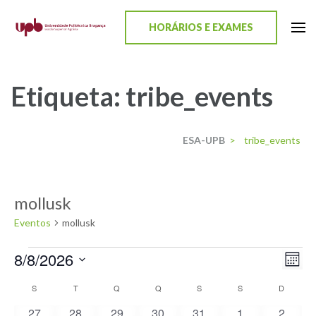
content
HORÁRIOS E EXAMES
ESA-UPB
Uma escola de biociências
Etiqueta:
tribe_events
ESA-UPB
>
tribe_events
mollusk
Eventos
mollusk
8/8/2026
Nav
Nav
Mês
Selecione
de
de
S
T
Q
Q
S
S
D
Calendário
a
vis
0
0
0
0
0
0
0
27
28
29
30
31
1
2