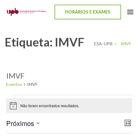
content
HORÁRIOS E EXAMES
ESA-UPB
Uma escola de biociências
Etiqueta:
IMVF
ESA-UPB
>
IMVF
IMVF
Eventos
IMVF
Não foram encontrados resultados.
Aviso
Próximos
Nav
Nav
Lista
Selecione
de
de