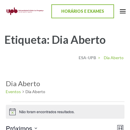
content
HORÁRIOS E EXAMES
ESA-UPB
Uma escola de biociências
Etiqueta:
Dia Aberto
ESA-UPB
>
Dia Aberto
Dia Aberto
Eventos
Dia Aberto
Não foram encontrados resultados.
Aviso
Próximos
Nav
Nav