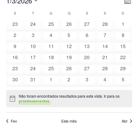
1/3/2026
Nav
Nav
Mês
Selecione
de
de
S
T
Q
Q
S
S
D
Calendário
a
vis
0
0
0
0
0
0
0
23
24
25
26
27
28
1
visu
data.
de
de
eventos
eventos
eventos
eventos
eventos
eventos
evento
0
0
0
0
0
0
0
2
3
4
5
6
7
8
Eve
Eventos
eventos
eventos
eventos
eventos
eventos
eventos
evento
0
0
0
0
0
0
0
9
10
11
12
13
14
15
eventos
eventos
eventos
eventos
eventos
eventos
eventos
0
0
0
0
0
0
0
16
17
18
19
20
21
22
eventos
eventos
eventos
eventos
eventos
eventos
eventos
0
0
0
0
0
0
0
23
24
25
26
27
28
29
eventos
eventos
eventos
eventos
eventos
eventos
eventos
0
0
0
0
0
0
0
30
31
1
2
3
4
5
eventos
eventos
eventos
eventos
eventos
eventos
evento
Não foram encontrados resultados para esta vista. Ir para os
Aviso
próximoseventos
.
Fev
Este mês
Abr