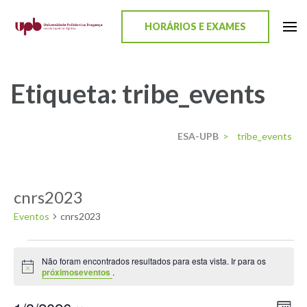
content
HORÁRIOS E EXAMES
ESA-UPB
Uma escola de biociências
Etiqueta:
tribe_events
ESA-UPB
>
tribe_events
cnrs2023
Eventos
cnrs2023
Não foram encontrados resultados para esta vista. Ir para os
Aviso
próximoseventos
.