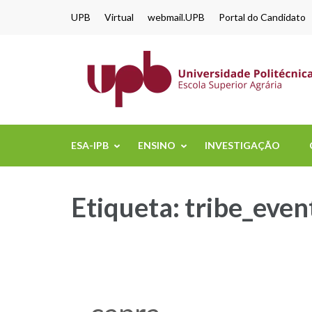
content
UPB
Virtual
webmail.UPB
Portal do Candidato
ESA-IPB
ENSINO
INVESTIGAÇÃO
Etiqueta:
tribe_even