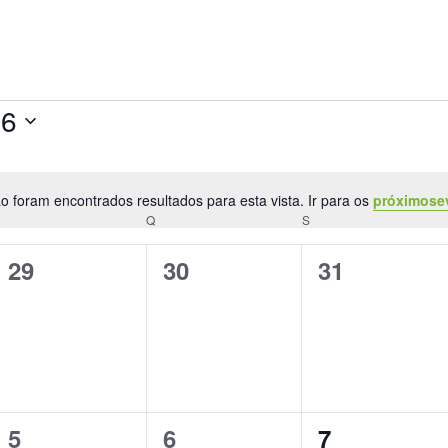
26
o foram encontrados resultados para esta vista. Ir para os
próximose
Aviso
Q
Q
S
0
0
0
29
30
31
eventos,
eventos,
eventos,
0
0
0
5
6
7