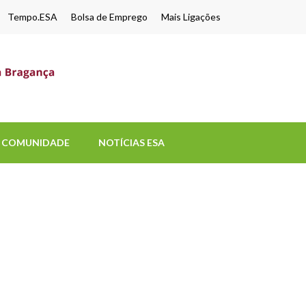
Tempo.ESA
Bolsa de Emprego
Mais Ligações
ESA-UPB
Uma escola de biociências
COMUNIDADE
NOTÍCIAS ESA