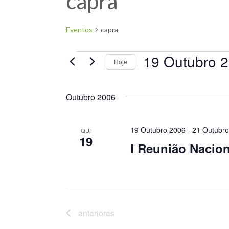
capra
Eventos
capra
19 Outubro 
Hoje
Selecione
a
Outubro 2006
data.
19 Outubro 2006
-
21 Outubro
QUI
19
I Reunião Nacion
anteriores