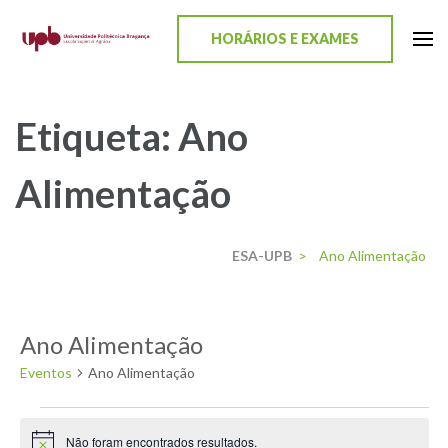
content
HORÁRIOS E EXAMES
ESA-UPB
Uma escola de biociências
Etiqueta:
Ano
Alimentação
ESA-UPB
>
Ano Alimentação
Ano Alimentação
Eventos
Ano Alimentação
Não foram encontrados resultados.