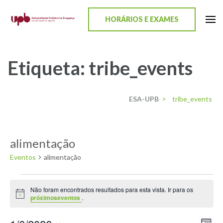
content
HORÁRIOS E EXAMES
ESA-UPB
Uma escola de biociências
Etiqueta:
tribe_events
ESA-UPB
>
tribe_events
alimentação
Eventos
alimentação
Não foram encontrados resultados para esta vista. Ir para os
Aviso
próximoseventos
.