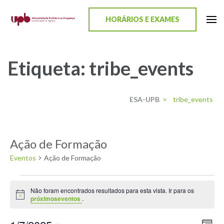
content
HORÁRIOS E EXAMES
ESA-UPB
Uma escola de biociências
Etiqueta:
tribe_events
ESA-UPB
>
tribe_events
Ação de Formação
Eventos
Ação de Formação
Não foram encontrados resultados para esta vista. Ir para os
Aviso
próximoseventos
.