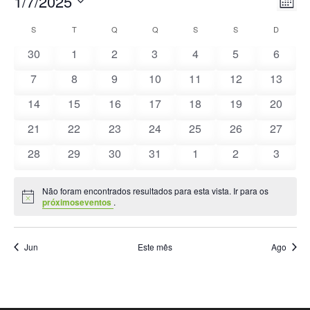
1/7/2025
Nav
Nav
Mês
Selecione
de
de
S
T
Q
Q
S
S
D
Calendário
a
vis
0
0
0
0
0
0
0
30
1
2
3
4
5
6
visu
data.
de
de
eventos
eventos
eventos
eventos
eventos
eventos
evento
0
0
0
0
0
0
0
7
8
9
10
11
12
13
Eve
Eventos
eventos
eventos
eventos
eventos
eventos
eventos
eventos
0
0
0
0
0
0
0
14
15
16
17
18
19
20
eventos
eventos
eventos
eventos
eventos
eventos
eventos
0
0
0
0
0
0
0
21
22
23
24
25
26
27
eventos
eventos
eventos
eventos
eventos
eventos
eventos
0
0
0
0
0
0
0
28
29
30
31
1
2
3
eventos
eventos
eventos
eventos
eventos
eventos
evento
Não foram encontrados resultados para esta vista. Ir para os
Aviso
próximoseventos
.
Jun
Este mês
Ago