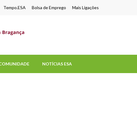
Tempo.ESA
Bolsa de Emprego
Mais Ligações
ESA-UPB
Uma escola de biociências
COMUNIDADE
NOTÍCIAS ESA