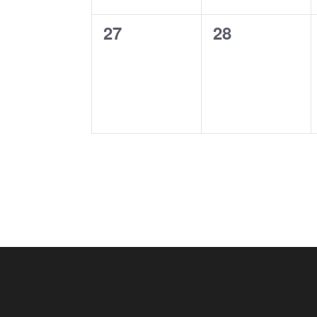
0
0
27
28
eventos,
eventos,