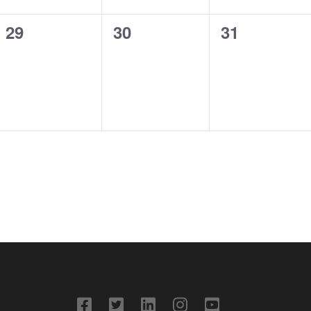
0
0
0
29
30
31
eventos,
eventos,
eventos,