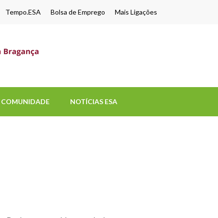
Tempo.ESA
Bolsa de Emprego
Mais Ligações
ESA-UPB
Uma escola de biociências
COMUNIDADE
NOTÍCIAS ESA