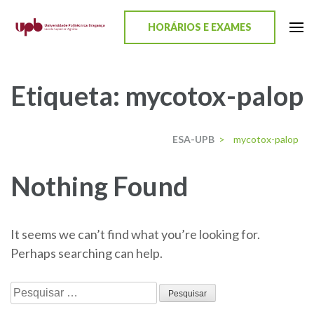
content
HORÁRIOS E EXAMES
ESA-UPB
Uma escola de biociências
Etiqueta:
mycotox-palop
ESA-UPB
>
mycotox-palop
Nothing Found
It seems we can’t find what you’re looking for.
Perhaps searching can help.