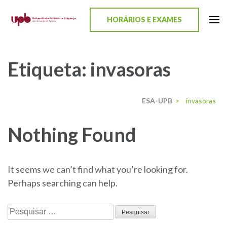
content
HORÁRIOS E EXAMES
ESA-UPB
Uma escola de biociências
Etiqueta:
invasoras
ESA-UPB
>
invasoras
Nothing Found
It seems we can’t find what you’re looking for.
Perhaps searching can help.