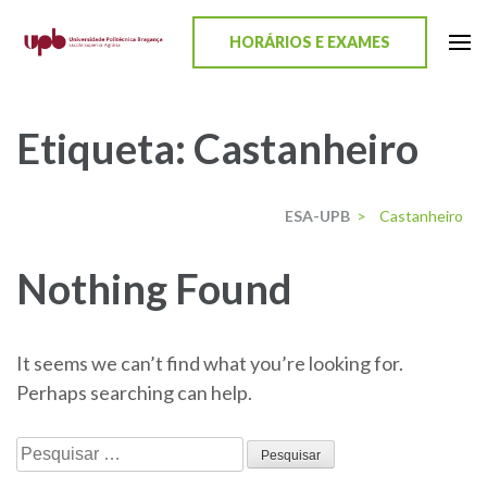
content
HORÁRIOS E EXAMES
ESA-UPB
Uma escola de biociências
Etiqueta:
Castanheiro
ESA-UPB
>
Castanheiro
Nothing Found
It seems we can’t find what you’re looking for.
Perhaps searching can help.