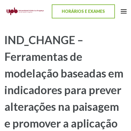
content
HORÁRIOS E EXAMES
ESA-UPB
Uma escola de biociências
IND_CHANGE –
Ferramentas de
modelação baseadas em
indicadores para prever
alterações na paisagem
e promover a aplicação