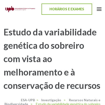
content
HORÁRIOS E EXAMES
ESA-UPB
Uma escola de biociências
Estudo da variabilidade
genética do sobreiro
com vista ao
melhoramento e à
conservação de recursos
ESA-UPB
>
Investigação
>
Recursos Naturais e
Biodiversidade
>
Estudo da variabilidade genética do sobreiro