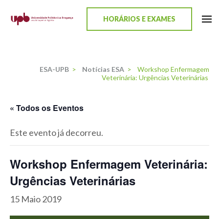
content
HORÁRIOS E EXAMES
ESA-UPB
Uma escola de biociências
ESA-UPB
>
Notícias ESA
>
Workshop Enfermagem
Veterinária: Urgências Veterinárias
« Todos os Eventos
Este evento já decorreu.
Workshop Enfermagem Veterinária:
Urgências Veterinárias
15 Maio 2019