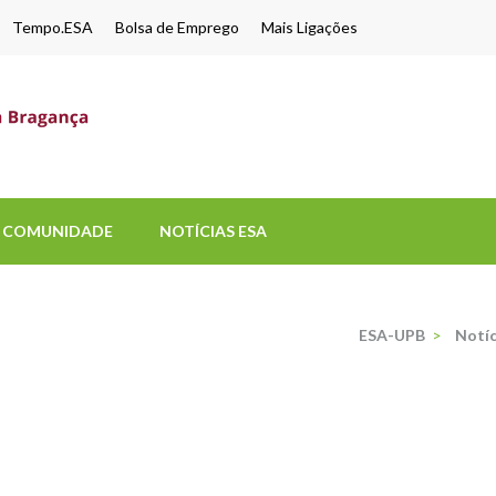
Tempo.ESA
Bolsa de Emprego
Mais Ligações
ESA-UPB
Uma escola de biociências
COMUNIDADE
NOTÍCIAS ESA
ESA-UPB
>
Notíc