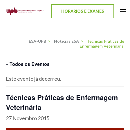
content
HORÁRIOS E EXAMES
ESA-UPB
Uma escola de biociências
ESA-UPB
>
Notícias ESA
>
Técnicas Práticas de
Enfermagem Veterinária
« Todos os Eventos
Este evento já decorreu.
Técnicas Práticas de Enfermagem
Veterinária
27 Novembro 2015