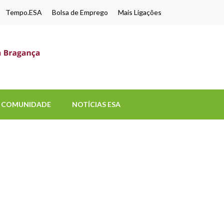
Tempo.ESA
Bolsa de Emprego
Mais Ligações
ESA-UPB
Uma escola de biociências
COMUNIDADE
NOTÍCIAS ESA