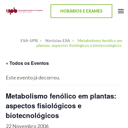
content
HORÁRIOS E EXAMES
ESA-UPB
Uma escola de biociências
ESA-UPB
>
Notícias ESA
>
Metabolismo fenólico em
plantas: aspectos fisiológicos e biotecnológicos
« Todos os Eventos
Este evento já decorreu.
Metabolismo fenólico em plantas:
aspectos fisiológicos e
biotecnológicos
22 Novembro 2006