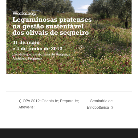
Seminário de
OPA 2012: Orienta-te; Prepara-te;
Atreve-te!
Etnobotânica