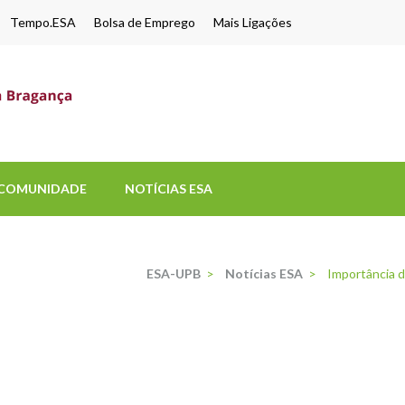
Tempo.ESA
Bolsa de Emprego
Mais Ligações
ESA-UPB
Uma escola de biociências
COMUNIDADE
NOTÍCIAS ESA
ESA-UPB
>
Notícias ESA
>
Importância 