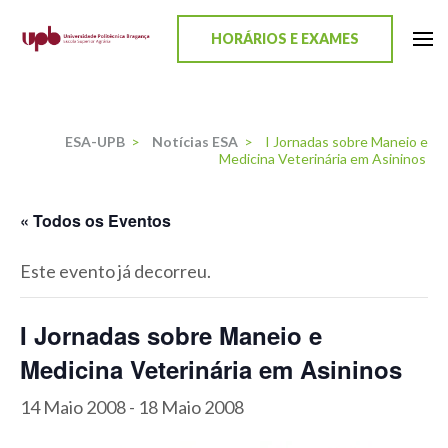
content
HORÁRIOS E EXAMES
ESA-UPB
Uma escola de biociências
ESA-UPB
>
Notícias ESA
>
I Jornadas sobre Maneio e
Medicina Veterinária em Asininos
« Todos os Eventos
Este evento já decorreu.
I Jornadas sobre Maneio e
Medicina Veterinária em Asininos
14 Maio 2008
-
18 Maio 2008