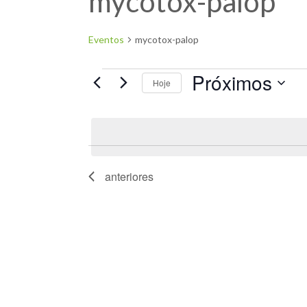
mycotox-palop
Eventos
mycotox-palop
Próximos
Hoje
Selecione
a
data.
anteriores