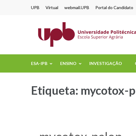
content
UPB
Virtual
webmail.UPB
Portal do Candidato
ESA-IPB
ENSINO
INVESTIGAÇÃO
Etiqueta:
mycotox-p